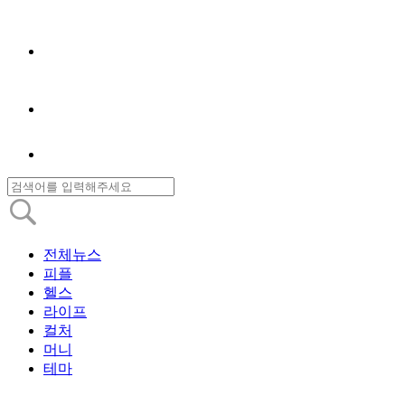
전체뉴스
피플
헬스
라이프
컬처
머니
테마