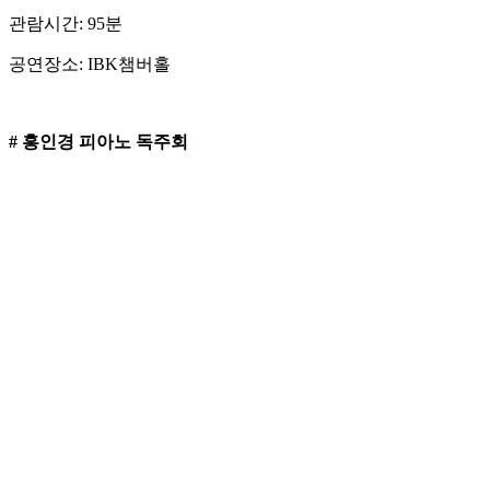
관람시간: 95분
공연장소: IBK챔버홀
# 홍인경 피아노 독주회