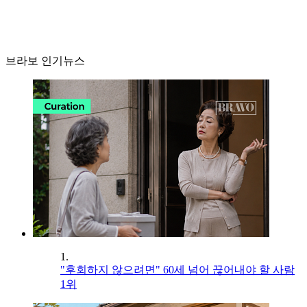
브라보 인기뉴스
1.
"후회하지 않으려면" 60세 넘어 끊어내야 할 사람
1위