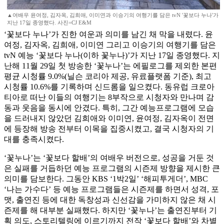
▲여배우 윤여정, 김자옥, 김희애, 이미연과 이승기의 여행기를 담은 tvN '꽃보다 누나'가
지난 17일 종영했다. 사진=CJ E&M
‘꽃보다 누나’가 진한 여운과 의미를 남긴 채 막을 내렸다. 윤
여정, 김자옥, 김희애, 이미연 그리고 이승기의 여행기를 담은
tvN 예능 ‘꽃보다 누나(이하 꽃누나)’가 지난 17일 종영했다. 지
난해 11월 29일 첫 방송한 ‘꽃누나’는 에필로그를 제외한 본편
평균 시청률 9.0%(닐슨 코리아 제공, 유료플랫폼 기준), 최고
시청률 10.6%를 기록하며 신드롬을 일으켰다. 동유럽 크로아
티아로 떠난 이들의 여행기는 8부작으로 시청자와 만나며 감
동과 웃음을 동시에 안겼다. 특히, 그간 예능프로그램에 모습
을 드러내지 않았던 김희애와 이미연, 윤여정, 김자옥이 전면
에 등장해 방송 전부터 이목을 집중시켰고, 결국 시청자의 기
대를 충족시켰다.
‘꽃누나’는 ‘꽃보다 할배’의 여배우 버전으로, 성공을 거둔 것
은 실패를 거듭하던 예능 프로그램의 시즌제 방향을 제시한 큰
의미를 담보한다. 그동안 KBS ‘1박2일’ ‘해피투게더’, MBC
‘나는 가수다’ 등 예능 프로그램들은 시즌제를 하면서 성격, 포
맷, 출연진 등에 대한 독창성과 신선감을 가미하지 않은 채 시
즌제를 해 대부분 실패했다. 하지만 ‘꽃누나’는 출연진부터 기
획 의도, 스토리텔링에 이르기까지 전작 ‘꽃보다 할배’와 차별