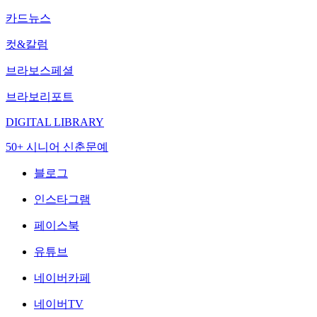
카드뉴스
컷&칼럼
브라보스페셜
브라보리포트
DIGITAL LIBRARY
50+ 시니어 신춘문예
블로그
인스타그램
페이스북
유튜브
네이버카페
네이버TV