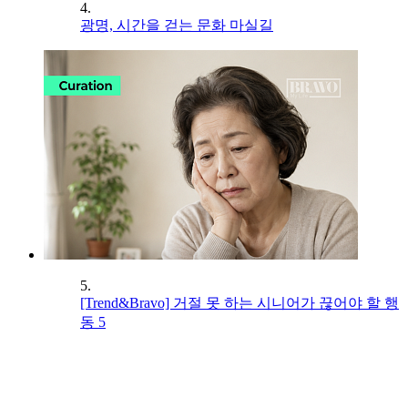
4.
광명, 시간을 걷는 문화 마실길
5.
[Trend&Bravo] 거절 못 하는 시니어가 끊어야 할 행
동 5