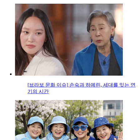
[브라보 문화 이슈] 손숙과 하예린, 세대를 잇는 연
기의 시간