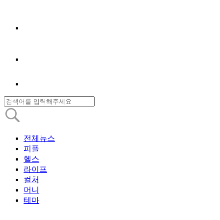
전체뉴스
피플
헬스
라이프
컬처
머니
테마