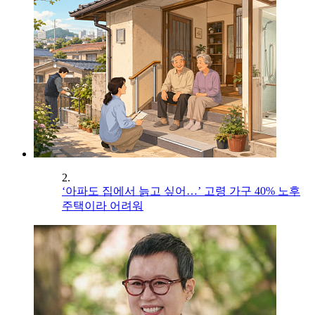
2.
‘아파도 집에서 늙고 싶어…’ 고령 가구 40% 노후
주택이라 어려워