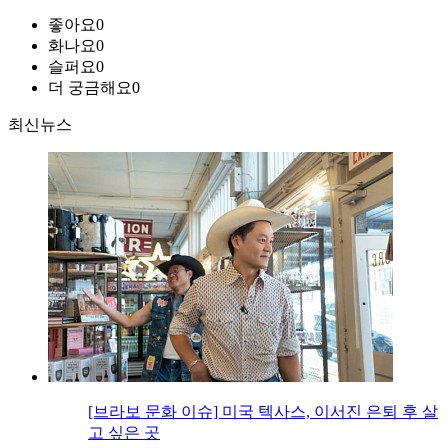
좋아요
0
화나요
0
슬퍼요
0
더 궁금해요
0
최신뉴스
[브라보 문화 이슈] 미국 텍사스, 이서진 은퇴 후 살
고 싶은 곳