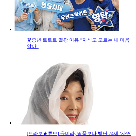
꽃중년 트로트 열광 이유 “자식도 모르는 내 마음
알아”
[브라보★튜브] 윤미라, 명품보다 빛난 74세 ‘자연