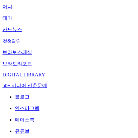
머니
테마
카드뉴스
컷&칼럼
브라보스페셜
브라보리포트
DIGITAL LIBRARY
50+ 시니어 신춘문예
블로그
인스타그램
페이스북
유튜브