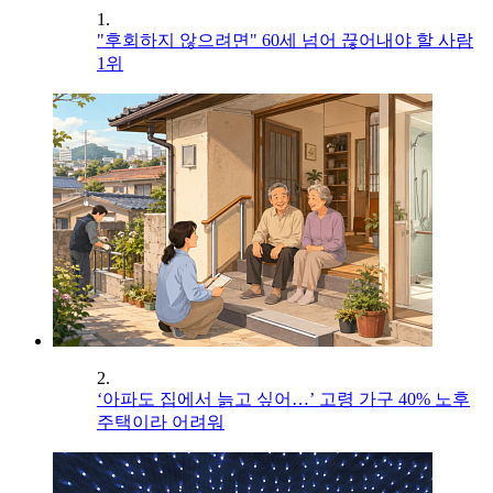
1.
"후회하지 않으려면" 60세 넘어 끊어내야 할 사람
1위
2.
‘아파도 집에서 늙고 싶어…’ 고령 가구 40% 노후
주택이라 어려워