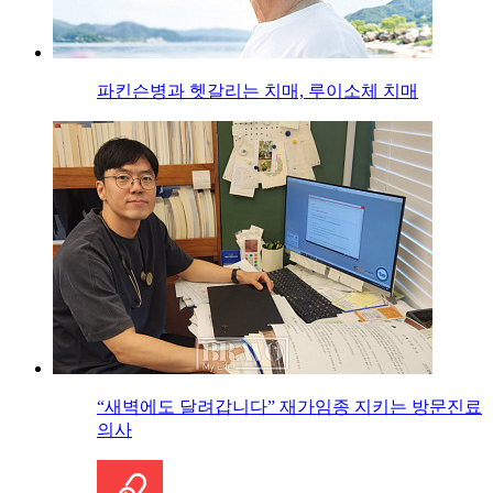
파킨슨병과 헷갈리는 치매, 루이소체 치매
“새벽에도 달려갑니다” 재가임종 지키는 방문진료
의사