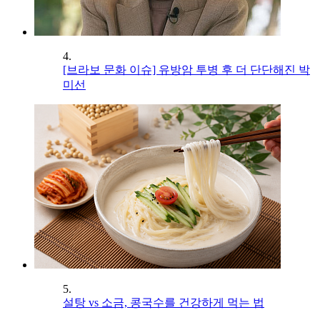
4.
[브라보 문화 이슈] 유방암 투병 후 더 단단해진 박
미선
5.
설탕 vs 소금, 콩국수를 건강하게 먹는 법