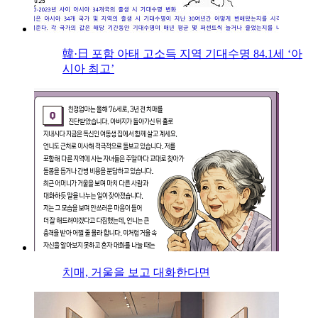
韓·日 포함 아태 고소득 지역 기대수명 84.1세 ‘아
시아 최고’
치매, 거울을 보고 대화한다면