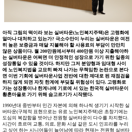
아직 그림의 떡이라 보는 실버타운(노인복지주택)은 고령화에
얼마나 대처하고 있는가? 극소수만이 누리는 실버타운은 여전
히 높은 보증금과 매달 지불해야 할 사용료의 부담이 만만치
않은 상품이다. 월 200만원에서부터 400만원 이상 지출해야하
는 실버타운은 어쩌면 더 안정적인 성장으로 가기 위한 일종의
성장통일 수 있을 것이다. 하지만 그저 분양형과 임대형 사이
에 노인복지법을 교묘히 빠져 나가는 무책임한 논란으로 본다
면 이번 기회에 실버타운사업 전반에 대한 제대로 된 재점검을
하지 않게 되면 자칫 한계에 부딪칠 위험성이 있다. 고령화로
가는 성장통이냐 한계냐에 기로에 서 있는 한국적 실버타운이
황혼마을로 가기 위해 숨고르기가 시작됐다.
1990년대 중반부터 민간 자본에 의해 하나씩 생기기 시작한 실
버타운(구체적 표현으로는 유료 노인복지주택)은 초창기에는
도심의 복잡함을 벗어난 전원형 실버타운이 다수를 차지했다.
시간이 흐르며 교통, 의료, 문화 시설 같은 도시 인프라를 누리
고 싶어 하는 시니어들이 늘어남에 따라 현재는 전원형 실버타