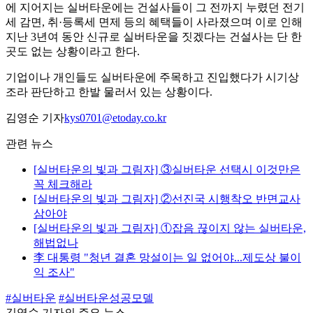
에 지어지는 실버타운에는 건설사들이 그 전까지 누렸던 전기
세 감면, 취·등록세 면제 등의 혜택들이 사라졌으며 이로 인해
지난 3년여 동안 신규로 실버타운을 짓겠다는 건설사는 단 한
곳도 없는 상황이라고 한다.
기업이나 개인들도 실버타운에 주목하고 진입했다가 시기상
조라 판단하고 한발 물러서 있는 상황이다.
김영순 기자
kys0701@etoday.co.kr
관련 뉴스
[실버타운의 빛과 그림자] ③실버타운 선택시 이것만은
꼭 체크해라
[실버타운의 빛과 그림자] ②선진국 시행착오 반면교사
삼아야
[실버타운의 빛과 그림자] ①잡음 끊이지 않는 실버타운,
해법없나
李 대통령 "청년 결혼 망설이는 일 없어야...제도상 불이
익 조사"
#실버타운
#실버타운성공모델
김영순 기자의 주요 뉴스