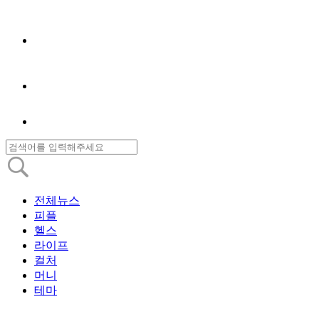
전체뉴스
피플
헬스
라이프
컬처
머니
테마