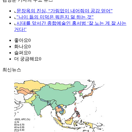
⌞
문장옥의 진심, “가림없이 내어줘야 공감 얻어”
⌞
"나이 듦의 미덕은 뭐든지 덜 하는 것"
⌞
시대를 앞서간 종합예술인 홍서범 ‘잘 노는 게 잘 사는
거다!’
좋아요
0
화나요
0
슬퍼요
0
더 궁금해요
0
최신뉴스