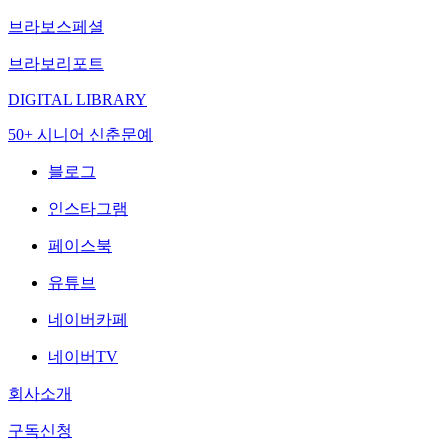
브라보스페셜
브라보리포트
DIGITAL LIBRARY
50+ 시니어 신춘문예
블로그
인스타그램
페이스북
유튜브
네이버카페
네이버TV
회사소개
구독신청