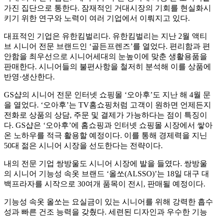
가진 집단으로 통한다. 잠재적인 거대시장의 기회를 현실화시
키기 위한 연구와 노력이 여러 기업에서 이뤄지고 있다.
대표적인 기업은 유한킴벌리다. 유한킴벌리는 지난 2월 액티
브 시니어 전문 브랜드인 ‘골든프렌즈’를 열었다. 편리함과 편
안함을 최우선으로 시니어세대의 눈높이에 맞춘 생활용품을
판매한다. 시니어들의 불편사항을 철저히 분석해 이를 상품에
반영·생산한다.
GS샵의 시니어 전문 인터넷 쇼핑몰 ‘오아후’도 지난 해 4월 문
을 열었다. ‘오아후’는 TV홈쇼핑처럼 고객이 원하면 언제든지
전화로 상품의 상담, 주문 및 결제가 가능하다는 점이 특징이
다. GS샵은 ‘오아후’에 홈쇼핑과 인터넷 쇼핑몰 시장에서 쌓아
온 노하우를 적극 활용할 예정이다. 이를 통해 경제력을 지닌
50대 젊은 시니어 시장을 선도한다는 전략이다.
내의 전문 기업 쌍방울도 시니어 시장에 발을 들였다. 쌍방울
의 시니어 기능성 속옷 브랜드 ‘올쏘(ALSSO)’는 18일 대구 대
백프라자를 시작으로 30여개 품목이 전시, 판매될 예정이다.
기능성 속옷 올쏘는 요실금이 있는 시니어를 위해 강력한 흡수
성과 빠른 건조 능력을 갖췄다. 세련된 디자인과 우수한 기능