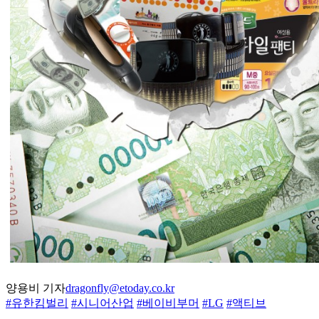
양용비 기자
dragonfly@etoday.co.kr
#유한킴벌리
#시니어산업
#베이비부머
#LG
#액티브