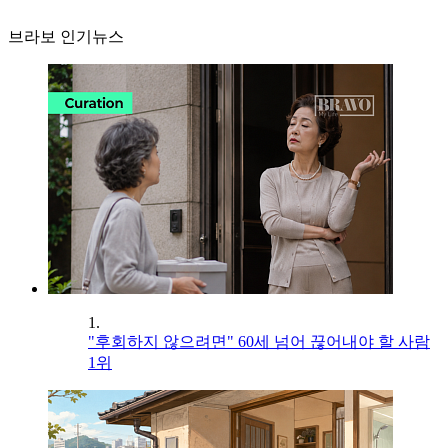
브라보 인기뉴스
1.
"후회하지 않으려면" 60세 넘어 끊어내야 할 사람
1위