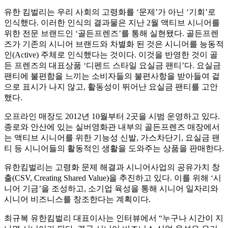
유한 킴벌리는 우리 사회의 고령화를 ‘문제’가 아닌 ‘기회’로
인식했다. 이러한 인식의 결과물은 지난 2월 액티브 시니어를
위한 전문 브랜드인 ‘골든프렌즈’를 통해 실현됐다. 골든프렌
즈가 기존의 시니어 브랜드와 차별화 된 것은 시니어를 능동적
인(Active) 주체로 인식했다는 것이다. 이것을 반영한 것이 골
든 프렌즈의 대표상품 ‘디펜드 스타일 요실금 팬티’다. 요실금
팬티에 불편함을 느끼는 소비자들의 불편사항을 받아들여 겉
으로 표시가 나지 않고, 활동성이 뛰어난 요실금 팬티를 고안
했다.
오프라인 매장도 2012년 10월부터 2곳을 시범 운영하고 있다.
종로와 안산에 있는 실버영화관 내부의 골든프렌즈 매장에서
는 액티브 시니어를 위한 기능성 신발, 가스차단기, 요실금 팬
티 등 시니어들의 활동적인 생활을 도와주는 상품을 판매한다.
유한킴벌리는 고령화 문제 해결과 시니어사업의 공유가치 창
출(CSV, Creating Shared Value)을 추진하고 있다. 이를 위해 ‘시
니어 기금’을 조성하고, 소기업 육성을 통해 시니어 일자리와
시니어 비즈니스를 창조한다는 계획이다.
최규복 유한킴벌리 대표이사는 인터뷰에서 “누구나 시간이 지