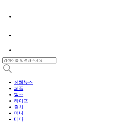
전체뉴스
피플
헬스
라이프
컬처
머니
테마