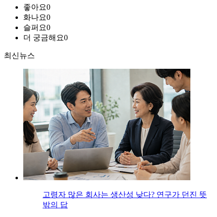
좋아요
0
화나요
0
슬퍼요
0
더 궁금해요
0
최신뉴스
고령자 많은 회사는 생산성 낮다? 연구가 던진 뜻
밖의 답