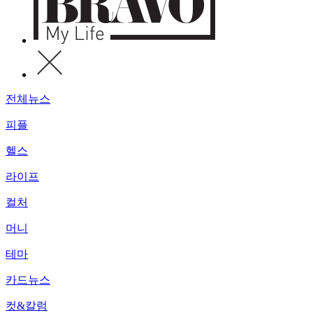
전체뉴스
피플
헬스
라이프
컬처
머니
테마
카드뉴스
컷&칼럼