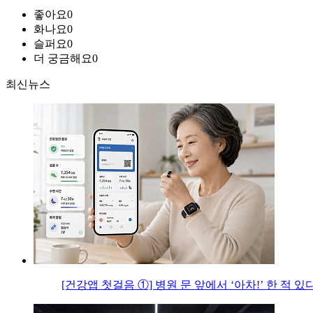
좋아요
0
화나요
0
슬퍼요
0
더 궁금해요
0
최신뉴스
[건강앱 첫걸음 ①] 병원 문 앞에서 ‘아차!’ 한 적 있