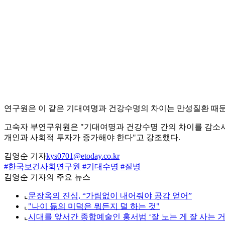
연구원은 이 같은 기대여명과 건강수명의 차이는 만성질환 때문이라
고숙자 부연구위원은 "기대여명과 건강수명 간의 차이를 감소
개인과 사회적 투자가 증가해야 한다"고 강조했다.
김영순 기자
kys0701@etoday.co.kr
#한국보건사회연구원
#기대수명
#질병
김영순 기자의 주요 뉴스
⌞
문장옥의 진심, “가림없이 내어줘야 공감 얻어”
⌞
"나이 듦의 미덕은 뭐든지 덜 하는 것"
⌞
시대를 앞서간 종합예술인 홍서범 ‘잘 노는 게 잘 사는 거