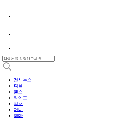
전체뉴스
피플
헬스
라이프
컬처
머니
테마