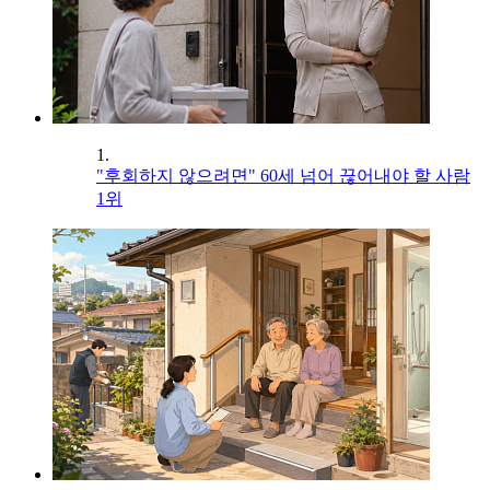
1.
"후회하지 않으려면" 60세 넘어 끊어내야 할 사람
1위