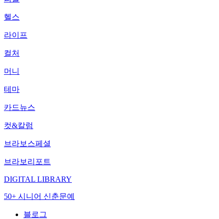
헬스
라이프
컬처
머니
테마
카드뉴스
컷&칼럼
브라보스페셜
브라보리포트
DIGITAL LIBRARY
50+ 시니어 신춘문예
블로그