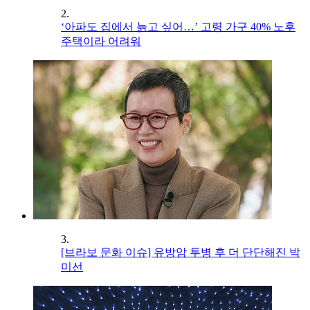
2.
‘아파도 집에서 늙고 싶어…’ 고령 가구 40% 노후
주택이라 어려워
3.
[브라보 문화 이슈] 유방암 투병 후 더 단단해진 박
미선