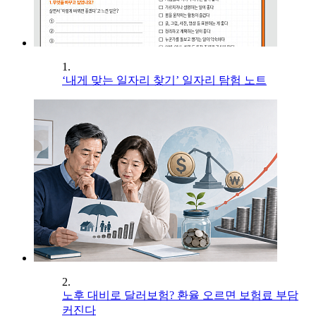
1.
‘내게 맞는 일자리 찾기’ 일자리 탐험 노트
2.
노후 대비로 달러보험? 환율 오르면 보험료 부담
커진다