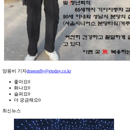
양용비 기자
dragonfly@etoday.co.kr
좋아요
0
화나요
0
슬퍼요
0
더 궁금해요
0
최신뉴스