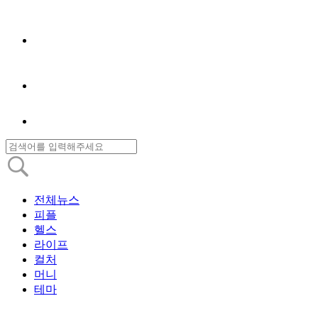
전체뉴스
피플
헬스
라이프
컬처
머니
테마