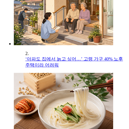
2.
‘아파도 집에서 늙고 싶어…’ 고령 가구 40% 노후
주택이라 어려워