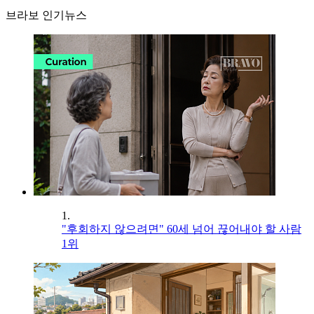
브라보 인기뉴스
1.
"후회하지 않으려면" 60세 넘어 끊어내야 할 사람
1위