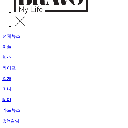
전체뉴스
피플
헬스
라이프
컬처
머니
테마
카드뉴스
컷&칼럼