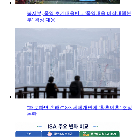
복지부, 폭염 초기대응반→‘폭염대응 비상대책본
부’ 격상 대응
“해로하면 손해?” 8·3 세제개편에 ‘황혼이혼’ 조장
논란