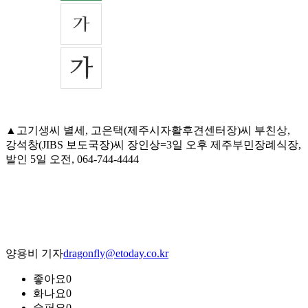
▲고기생씨 별세, 고은택(제주시자활후견센터장)씨 부친상,
강석창(JIBS 보도국장)씨 장인상=3일 오후 제주부민장례식장,
발인 5일 오전, 064-744-4444
양용비 기자
dragonfly@etoday.co.kr
좋아요
0
화나요
0
슬퍼요
0