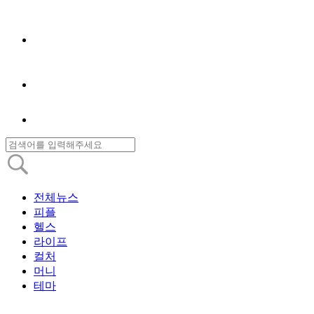
전체뉴스
피플
헬스
라이프
컬처
머니
테마