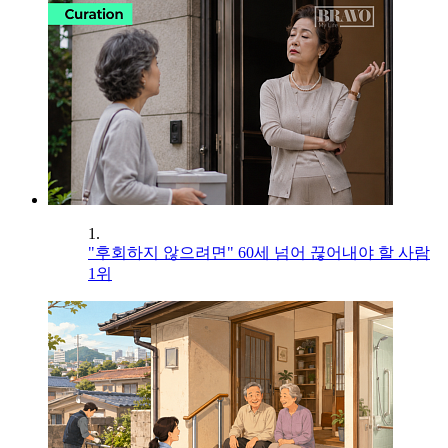
1.
"후회하지 않으려면" 60세 넘어 끊어내야 할 사람
1위