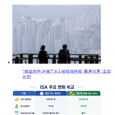
“해로하면 손해?” 8·3 세제개편에 ‘황혼이혼’ 조장
논란