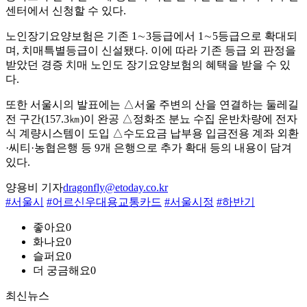
센터에서 신청할 수 있다.
노인장기요양보험은 기존 1∼3등급에서 1∼5등급으로 확대되
며, 치매특별등급이 신설됐다. 이에 따라 기존 등급 외 판정을
받았던 경증 치매 노인도 장기요양보험의 혜택을 받을 수 있
다.
또한 서울시의 발표에는 △서울 주변의 산을 연결하는 둘레길
전 구간(157.3㎞)이 완공 △정화조 분뇨 수집 운반차량에 전자
식 계량시스템이 도입 △수도요금 납부용 입금전용 계좌 외환
·씨티·농협은행 등 9개 은행으로 추가 확대 등의 내용이 담겨
있다.
양용비 기자
dragonfly@etoday.co.kr
#서울시
#어르신우대용교통카드
#서울시정
#하반기
좋아요
0
화나요
0
슬퍼요
0
더 궁금해요
0
최신뉴스