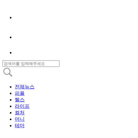
전체뉴스
피플
헬스
라이프
컬처
머니
테마