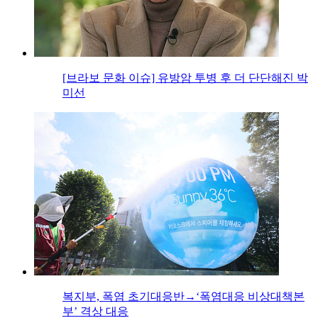
[브라보 문화 이슈] 유방암 투병 후 더 단단해진 박
미선
복지부, 폭염 초기대응반→‘폭염대응 비상대책본
부’ 격상 대응