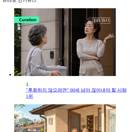
브라보 인기뉴스
1.
"후회하지 않으려면" 60세 넘어 끊어내야 할 사람
1위