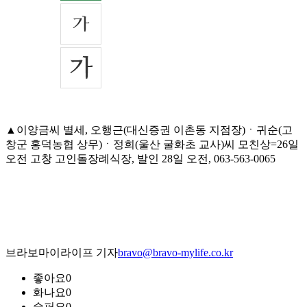
▲이양금씨 별세, 오행근(대신증권 이촌동 지점장)ㆍ귀순(고
창군 홍덕농협 상무)ㆍ정희(울산 굴화초 교사)씨 모친상=26일
오전 고창 고인돌장례식장, 발인 28일 오전, 063-563-0065
브라보마이라이프 기자
bravo@bravo-mylife.co.kr
좋아요
0
화나요
0
슬퍼요
0