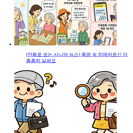
[만화로 보는 시니어 뉴스] 폭염 속 치매어르신 더
촘촘히 살펴요