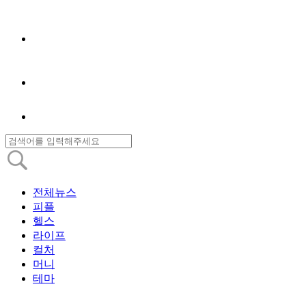
전체뉴스
피플
헬스
라이프
컬처
머니
테마