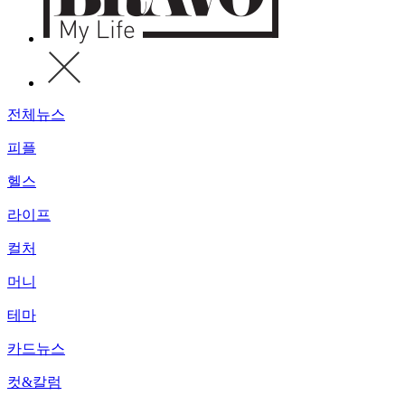
전체뉴스
피플
헬스
라이프
컬처
머니
테마
카드뉴스
컷&칼럼