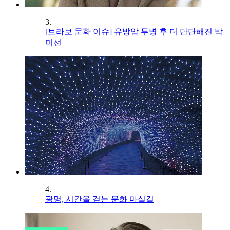
3.
[브라보 문화 이슈] 유방암 투병 후 더 단단해진 박
미선
4.
광명, 시간을 걷는 문화 마실길