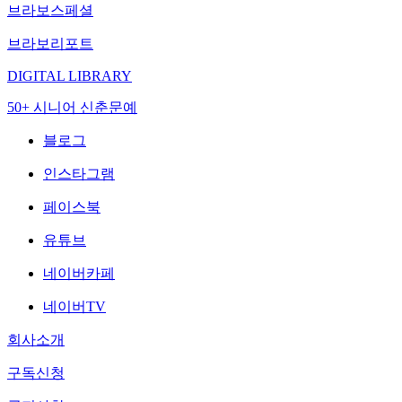
브라보스페셜
브라보리포트
DIGITAL LIBRARY
50+ 시니어 신춘문예
블로그
인스타그램
페이스북
유튜브
네이버카페
네이버TV
회사소개
구독신청