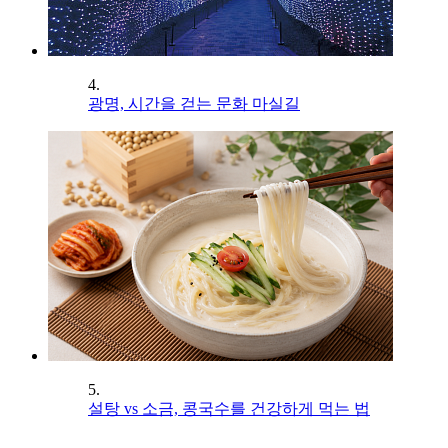
4.
광명, 시간을 걷는 문화 마실길
5.
설탕 vs 소금, 콩국수를 건강하게 먹는 법