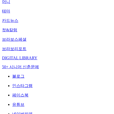
머니
테마
카드뉴스
컷&칼럼
브라보스페셜
브라보리포트
DIGITAL LIBRARY
50+ 시니어 신춘문예
블로그
인스타그램
페이스북
유튜브
네이버카페