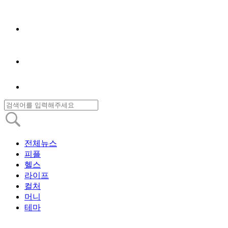
전체뉴스
피플
헬스
라이프
컬처
머니
테마