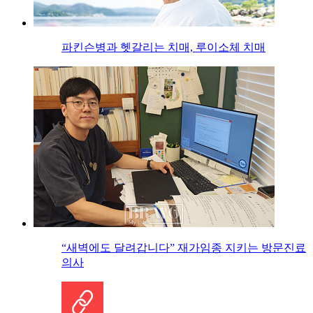
파킨슨병과 헷갈리는 치매, 루이소체 치매
“새벽에도 달려갑니다” 재가임종 지키는 방문진료
의사