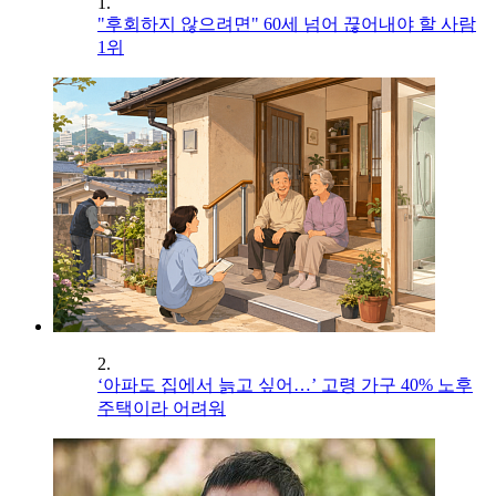
1.
"후회하지 않으려면" 60세 넘어 끊어내야 할 사람
1위
2.
‘아파도 집에서 늙고 싶어…’ 고령 가구 40% 노후
주택이라 어려워