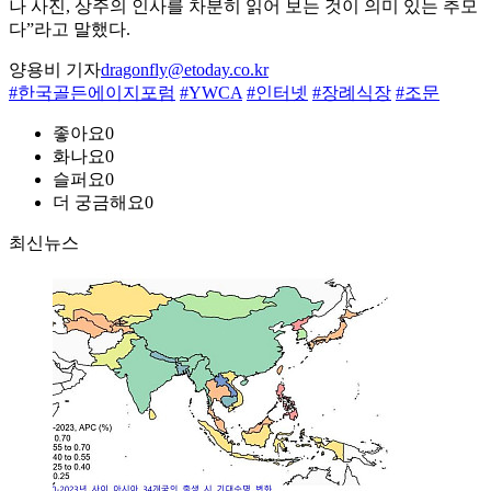
나 사진, 상주의 인사를 차분히 읽어 보는 것이 의미 있는 추모
다”라고 말했다.
양용비 기자
dragonfly@etoday.co.kr
#한국골든에이지포럼
#YWCA
#인터넷
#장례식장
#조문
좋아요
0
화나요
0
슬퍼요
0
더 궁금해요
0
최신뉴스