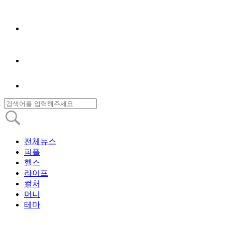
전체뉴스
피플
헬스
라이프
컬처
머니
테마