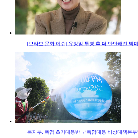
[브라보 문화 이슈] 유방암 투병 후 더 단단해진 박
복지부, 폭염 초기대응반→‘폭염대응 비상대책본부’