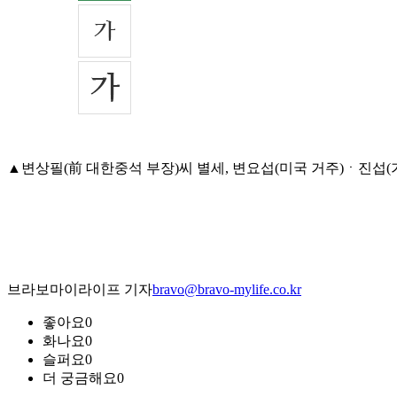
▲변상필(前 대한중석 부장)씨 별세, 변요섭(미국 거주)ㆍ진섭(가수)씨
브라보마이라이프 기자
bravo@bravo-mylife.co.kr
좋아요
0
화나요
0
슬퍼요
0
더 궁금해요
0