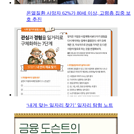
온열질환 사망자 62%가 80세 이상, 고령층 집중 보
호 추진
‘내게 맞는 일자리 찾기’ 일자리 탐험 노트