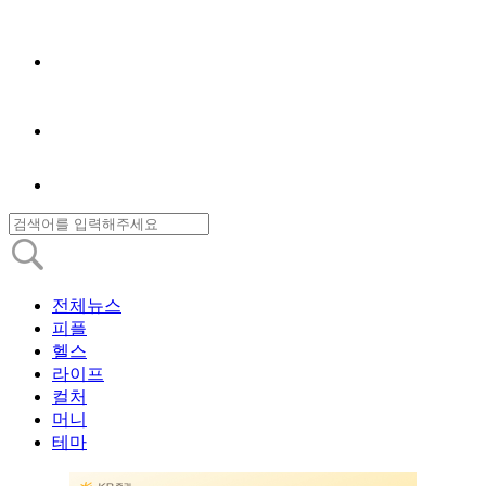
전체뉴스
피플
헬스
라이프
컬처
머니
테마