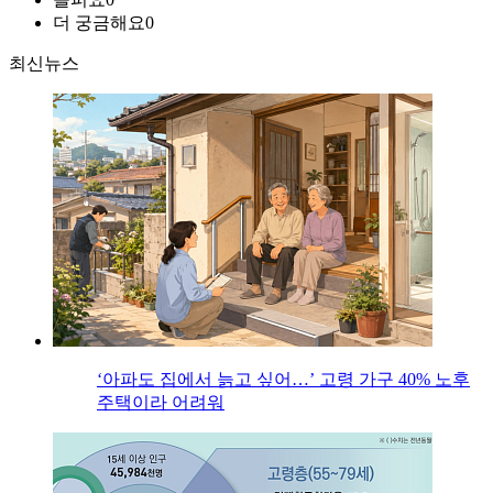
더 궁금해요
0
최신뉴스
‘아파도 집에서 늙고 싶어…’ 고령 가구 40% 노후
주택이라 어려워