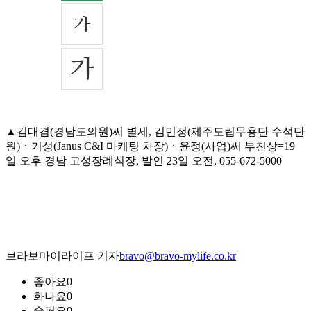
▲김대겸(경남도의원)씨 별세, 김민정(제주도립무용단 수석단
원)ㆍ거성(Janus C&I 마케팅 차장)ㆍ윤정(사업)씨 부친상=19
일 오후 경남 고성장례식장, 발인 23일 오전, 055-672-5000
브라보마이라이프 기자
bravo@bravo-mylife.co.kr
좋아요
0
화나요
0
슬퍼요
0