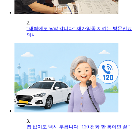
2.
“새벽에도 달려갑니다” 재가임종 지키는 방문진료
의사
3.
앱 없이도 택시 부릅니다 “120 전화 한 통이면 끝”