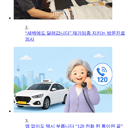
2.
“새벽에도 달려갑니다” 재가임종 지키는 방문진료
의사
3.
앱 없이도 택시 부릅니다 “120 전화 한 통이면 끝”