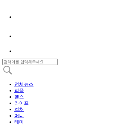
전체뉴스
피플
헬스
라이프
컬처
머니
테마