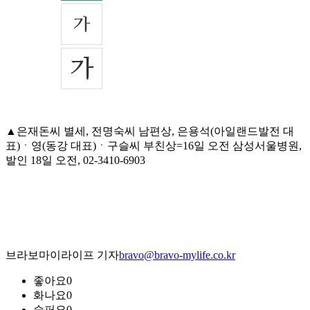
▲은재돈씨 별세, 전명숙씨 남편상, 은용석(아일랜드발전 대
표)ㆍ영(동강 대표)ㆍ구슬씨 부친상=16일 오전 삼성서울병원,
발인 18일 오전, 02-3410-6903
브라보마이라이프 기자
bravo@bravo-mylife.co.kr
좋아요
0
화나요
0
슬퍼요
0