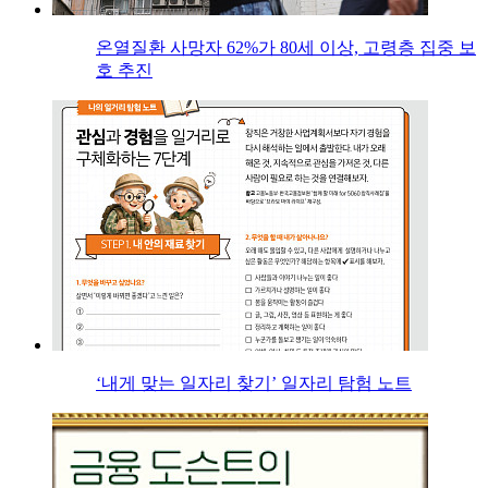
온열질환 사망자 62%가 80세 이상, 고령층 집중 보
호 추진
‘내게 맞는 일자리 찾기’ 일자리 탐험 노트