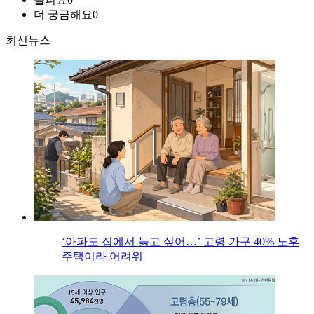
더 궁금해요
0
최신뉴스
‘아파도 집에서 늙고 싶어…’ 고령 가구 40% 노후
주택이라 어려워