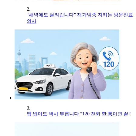
2.
“새벽에도 달려갑니다” 재가임종 지키는 방문진료
의사
3.
앱 없이도 택시 부릅니다 “120 전화 한 통이면 끝”