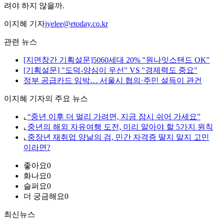
려야 하지 않을까.
이지혜 기자
jyelee@etoday.co.kr
관련 뉴스
[지면창간 기획설문]5060세대 20% "원나잇스탠드 OK"
[기획설문] "도덕-양심이 우선" VS "경제력도 중요"
정부 공급카드 임박… 서울시 협의·주민 설득이 관건
이지혜 기자의 주요 뉴스
⌞
“중년 이후 더 멀리 가려면, 지금 잠시 쉬어 가세요”
⌞
중년의 해외 자유여행 도전, 미리 알아야 할 5가지 원칙
⌞
중장년 재취업 양날의 검, 민간 자격증 딸지 말지 고민
이라면?
좋아요
0
화나요
0
슬퍼요
0
더 궁금해요
0
최신뉴스