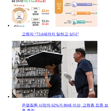
고령자 “73.6세까지 일하고 싶다”
온열질환 사망자 62%가 80세 이상, 고령층 집중 보
호 추진