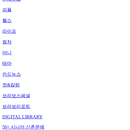
피플
헬스
라이프
컬처
머니
테마
카드뉴스
컷&칼럼
브라보스페셜
브라보리포트
DIGITAL LIBRARY
50+ 시니어 신춘문예