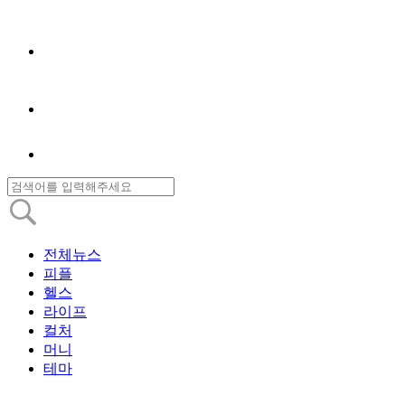
전체뉴스
피플
헬스
라이프
컬처
머니
테마