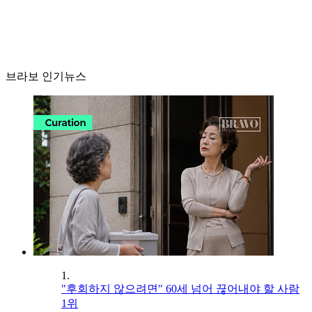
브라보 인기뉴스
1.
"후회하지 않으려면" 60세 넘어 끊어내야 할 사람
1위