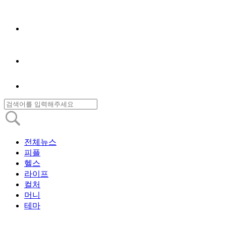
전체뉴스
피플
헬스
라이프
컬처
머니
테마