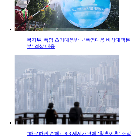
복지부, 폭염 초기대응반→‘폭염대응 비상대책본
부’ 격상 대응
“해로하면 손해?” 8·3 세제개편에 ‘황혼이혼’ 조장