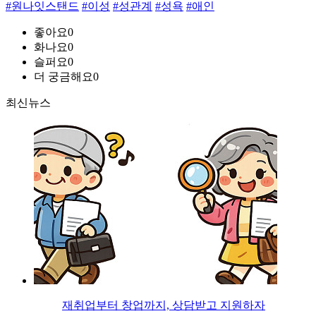
#원나잇스탠드
#이성
#성관계
#성욕
#애인
좋아요
0
화나요
0
슬퍼요
0
더 궁금해요
0
최신뉴스
재취업부터 창업까지, 상담받고 지원하자