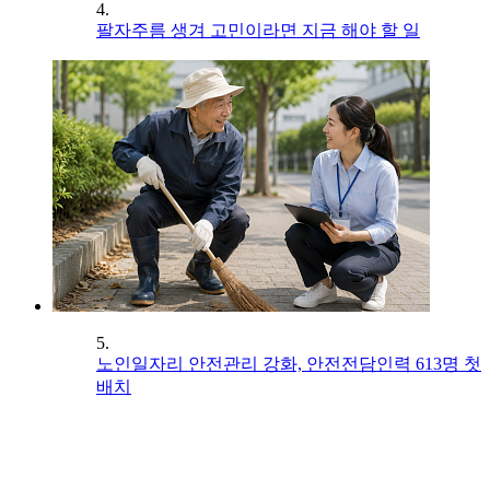
4.
팔자주름 생겨 고민이라면 지금 해야 할 일
5.
노인일자리 안전관리 강화, 안전전담인력 613명 첫
배치