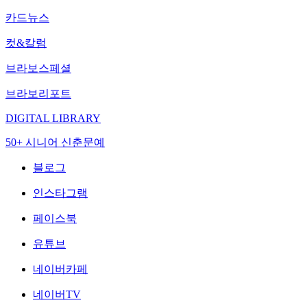
카드뉴스
컷&칼럼
브라보스페셜
브라보리포트
DIGITAL LIBRARY
50+ 시니어 신춘문예
블로그
인스타그램
페이스북
유튜브
네이버카페
네이버TV