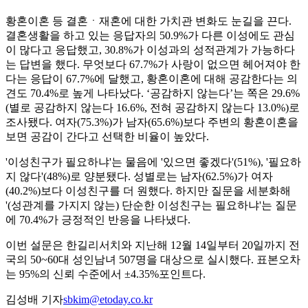
황혼이혼 등 결혼ㆍ재혼에 대한 가치관 변화도 눈길을 끈다.
결혼생활을 하고 있는 응답자의 50.9%가 다른 이성에도 관심
이 많다고 응답했고, 30.8%가 이성과의 성적관계가 가능하다
는 답변을 했다. 무엇보다 67.7%가 사랑이 없으면 헤어져야 한
다는 응답이 67.7%에 달했고, 황혼이혼에 대해 공감한다는 의
견도 70.4%로 높게 나타났다. ‘공감하지 않는다’는 쪽은 29.6%
(별로 공감하지 않는다 16.6%, 전혀 공감하지 않는다 13.0%)로
조사됐다. 여자(75.3%)가 남자(65.6%)보다 주변의 황혼이혼을
보면 공감이 간다고 선택한 비율이 높았다.
'이성친구가 필요하냐'는 물음에 '있으면 좋겠다'(51%), '필요하
지 않다'(48%)로 양분됐다. 성별로는 남자(62.5%)가 여자
(40.2%)보다 이성친구를 더 원했다. 하지만 질문을 세분화해
'(성관계를 가지지 않는) 단순한 이성친구는 필요하냐'는 질문
에 70.4%가 긍정적인 반응을 나타냈다.
이번 설문은 한길리서치와 지난해 12월 14일부터 20일까지 전
국의 50~60대 성인남녀 507명을 대상으로 실시했다. 표본오차
는 95%의 신뢰 수준에서 ±4.35%포인트다.
김성배 기자
sbkim@etoday.co.kr