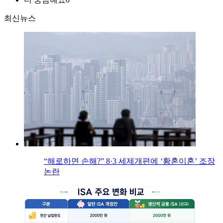
최신뉴스
“해로하면 손해?” 8·3 세제개편에 ‘황혼이혼’ 조장
논란