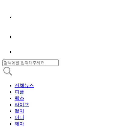
전체뉴스
피플
헬스
라이프
컬처
머니
테마