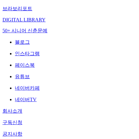
브라보리포트
DIGITAL LIBRARY
50+ 시니어 신춘문예
블로그
인스타그램
페이스북
유튜브
네이버카페
네이버TV
회사소개
구독신청
공지사항