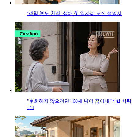
‘경험 無도 환영’ 생애 첫 일자리 도전 설명서
"후회하지 않으려면" 60세 넘어 끊어내야 할 사람
1위