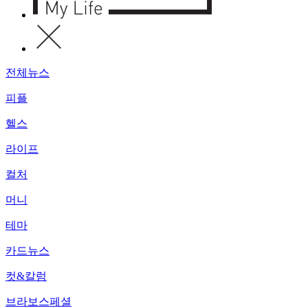
전체뉴스
피플
헬스
라이프
컬처
머니
테마
카드뉴스
컷&칼럼
브라보스페셜