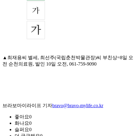
▲최재용씨 별세, 최선주(국립춘천박물관장)씨 부친상=8일 오
전 순천의료원, 발인 10일 오전, 061-759-9090
브라보마이라이프 기자
bravo@bravo-mylife.co.kr
좋아요
0
화나요
0
슬퍼요
0
더 궁금해요
0