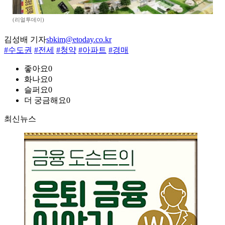
(리얼투데이)
김성배 기자
sbkim@etoday.co.kr
#수도권
#전세
#청약
#아파트
#경매
좋아요
0
화나요
0
슬퍼요
0
더 궁금해요
0
최신뉴스