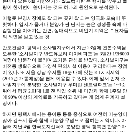
는데다 오는 6월 지방선거와 월드컵이란 큰 행사를 앞두고 물
량이 한꺼번에 쏟아지는 것도 하나의 원인으로 분석된다.
이렇듯 분양시장에도 잘 되는 곳만 잘 되는 양극화 모습이 뚜
렷하다. 입지가 좋거나 분양가 싼 단지는 높은 경쟁률 속에 마
감행진을 이어가는 반면, 상대적으로 비인기 지역은 수요자들
의 외면을 받고 있는 것.
반도건설이 평택시 소사벌지구에서 지난 23일에 견본주택을
오픈한 ‘소사벌지구 반도유보라 아이비파크’는 3일간 1만6000
여명이 방문객이 몰리며 뜨거운 관심을 받았다. 소사벌지구는
비전동 생활권으로 다양한 편의시설 이용이 편리하다는 장점
이 있다. 또 서울 강남 수서를 18분 대에 잇는 KTX 지제역
(2015년 개통예정)을 쉽게 이용할 수 있다. 이에 앞서 먼저 소
사벌지구에 분양한 '소사벌지구 우미린 센트럴파크'는 1~3순
위에서 평균 2.01대 1로 전 타입 순위 내 마감과 함께 1주일 만
에 90% 이상의 계약률을 기록하고 있다는 게 업계 관계자 설
명이다.
하지만 평택시에서는 용이동 등을 중심으로 여전히 미분양이
많아 김포시 등과 함께 미분양 무덤으로 꼽히는 지역이다. 아
울러 지난 4월 한국토지신탁이 분양한 평택 청북면 한양수자