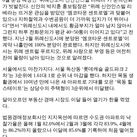
가 빗발친다. 신안의 박지훈 홍보팀장은 “위례 신안인스빌 리
베라는 뜨거운 관심을 받았던 ‘엠코타운 센트로엘’과 맞붙어
있으나 지하철역과 수변공원이 더 가까워 입지가 더 뛰어나
다”면서 “위례신도시 내에서도 황금부지가 얼마 남지 않아서
그런지 하루 전화문의가 평균 40~50통이 이어지고 있다”고 전
했다. 지난 2월 위례신도시에 분양된 ‘엠코타운 센트로엘’이
계약 나흘만에 100% 분양이 완료됐다. 하지만 위례신도시에
서는 위례 센트럴 푸르지오, 위례 사랑으로 부영 등은 여전히
잔여 물량이 남아 있다는 것으로 알려졌다.
서울에서도 마찬가지다. 서울 독산동 ‘롯데캐슬 골드파크 2
차’는 3순위에 1.61대 1로 순위 내 마감을 했다. 하지만 목동 생
활권에서 10여년 만에 나온 새 아파트로 기대를 모은 ‘목동 힐
스테이트’는 상당수의 주택형이 3순위에서 미달됐다.
달아오르던 부동산 경매 시장도 이달 들어 열기가 한풀 꺾였
다.
법원경매정보회사인 지지옥션에 따르면 수도권 아파트의 낙
찰가율은 올해 1월 82.6%에서 2월과 3월에 각각 83.9%, 4월에
는 86.2%까지 올랐으나 이달에 85.6%를 기록하며 처음 떨어졌
다.