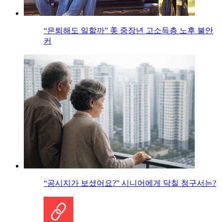
“은퇴해도 일할까” 美 중장년 고소득층 노후 불안
커
“공시지가 보셨어요?” 시니어에게 닥칠 청구서는?