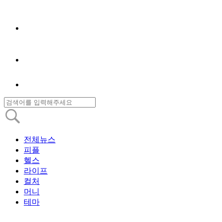
전체뉴스
피플
헬스
라이프
컬처
머니
테마