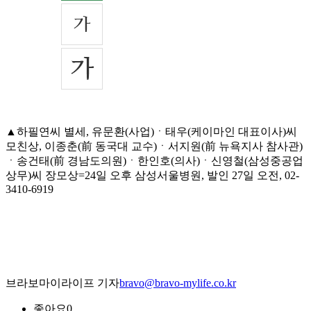
▲하필연씨 별세, 유문환(사업)ㆍ태우(케이마인 대표이사)씨
모친상, 이종춘(前 동국대 교수)ㆍ서지원(前 뉴욕지사 참사관)
ㆍ송건태(前 경남도의원)ㆍ한인호(의사)ㆍ신영철(삼성중공업
상무)씨 장모상=24일 오후 삼성서울병원, 발인 27일 오전, 02-
3410-6919
브라보마이라이프 기자
bravo@bravo-mylife.co.kr
좋아요
0