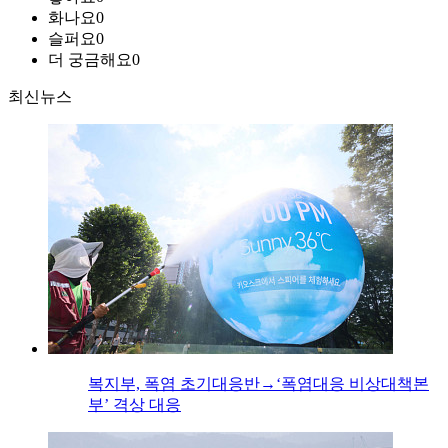
화나요
0
슬퍼요
0
더 궁금해요
0
최신뉴스
복지부, 폭염 초기대응반→‘폭염대응 비상대책본
부’ 격상 대응