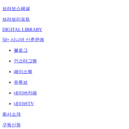
브라보스페셜
브라보리포트
DIGITAL LIBRARY
50+ 시니어 신춘문예
블로그
인스타그램
페이스북
유튜브
네이버카페
네이버TV
회사소개
구독신청