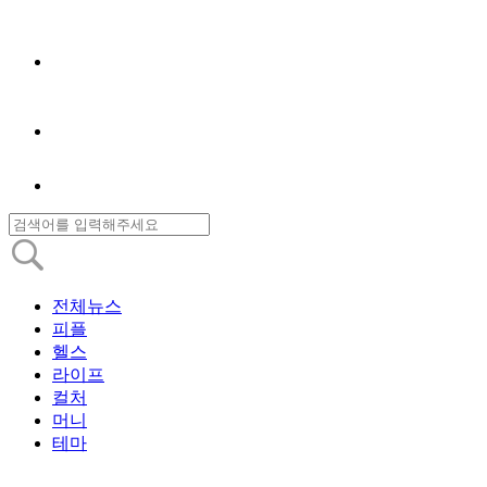
전체뉴스
피플
헬스
라이프
컬처
머니
테마