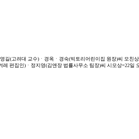
ㆍ영길(고려대 교수)ㆍ경옥ㆍ경숙(빅토리어린이집 원장)씨 모친상
편집인)ㆍ정지영(김앤장 법률사무소 팀장)씨 시모상=22일 오후 신촌