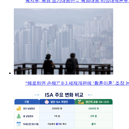
복지부, 폭염 초기대응반→‘폭염대응 비상대책본부’
“해로하면 손해?” 8·3 세제개편에 ‘황혼이혼’ 조장 