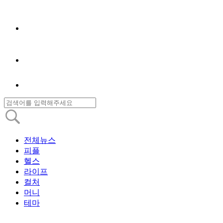
전체뉴스
피플
헬스
라이프
컬처
머니
테마