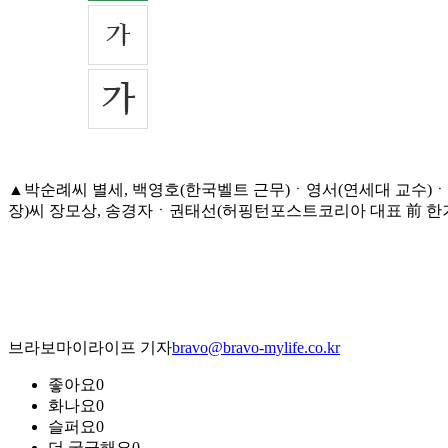
▲박순례씨 별세, 백영호(한국벨트 근무)ㆍ영서(연세대 교수)
장)씨 장모상, 송경자ㆍ권태선(허핑턴포스트코리아 대표 前 한겨레 
브라보마이라이프 기자
bravo@bravo-mylife.co.kr
좋아요
0
화나요
0
슬퍼요
0
더 궁금해요
0