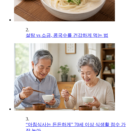
2.
설탕 vs 소금, 콩국수를 건강하게 먹는 법
3.
“아침식사는 든든하게” 70세 이상 식생활 점수 가
장 높아