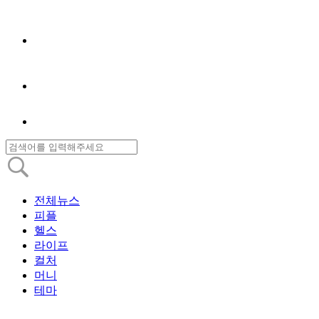
전체뉴스
피플
헬스
라이프
컬처
머니
테마