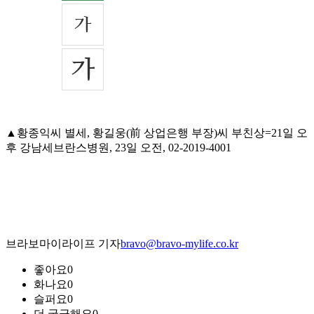
▲황종익씨 별세, 황길웅(前 상업은행 부장)씨 부친상=21일 오
후 강남세브란스병원, 23일 오전, 02-2019-4001
브라보마이라이프 기자
bravo@bravo-mylife.co.kr
좋아요
0
화나요
0
슬퍼요
0
더 궁금해요
0