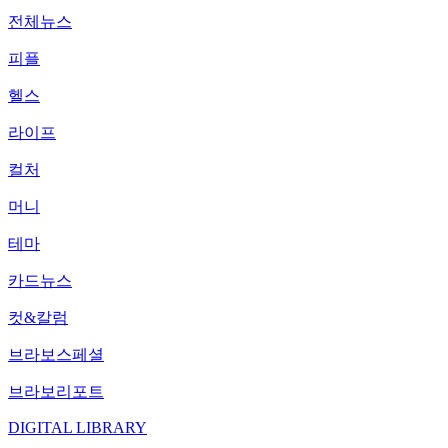
전체뉴스
피플
헬스
라이프
컬처
머니
테마
카드뉴스
컷&칼럼
브라보스페셜
브라보리포트
DIGITAL LIBRARY