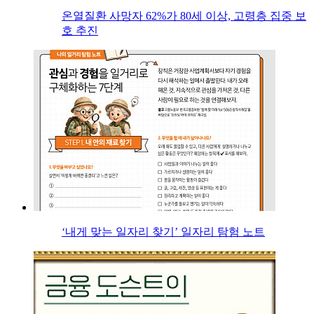
온열질환 사망자 62%가 80세 이상, 고령층 집중 보
호 추진
‘내게 맞는 일자리 찾기’ 일자리 탐험 노트