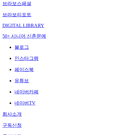
브라보스페셜
브라보리포트
DIGITAL LIBRARY
50+ 시니어 신춘문예
블로그
인스타그램
페이스북
유튜브
네이버카페
네이버TV
회사소개
구독신청