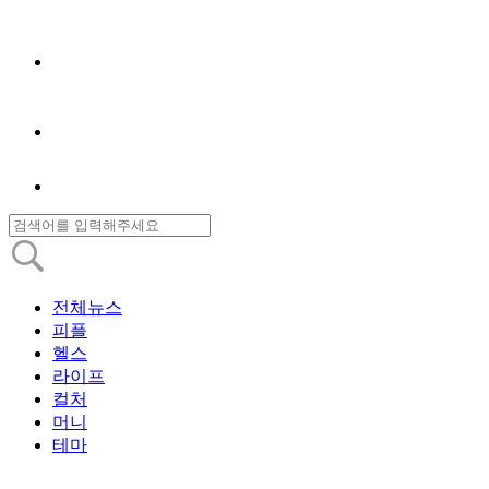
전체뉴스
피플
헬스
라이프
컬처
머니
테마