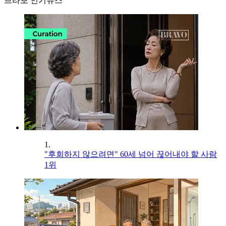
브라보 인기뉴스
1.
"후회하지 않으려면" 60세 넘어 끊어내야 할 사람
1위