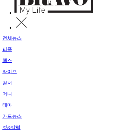
전체뉴스
피플
헬스
라이프
컬처
머니
테마
카드뉴스
컷&칼럼