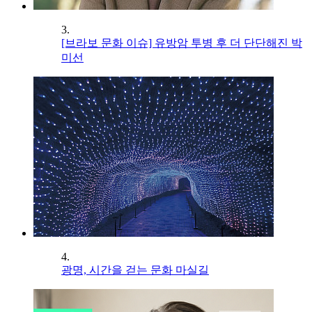
3.
[브라보 문화 이슈] 유방암 투병 후 더 단단해진 박
미선
4.
광명, 시간을 걷는 문화 마실길