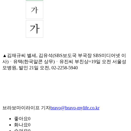
▲김재규씨 별세, 김유석(SBS보도국 부국장 SBS미디어넷 이
사)ㆍ유택(한국알콘 상무)ㆍ유진씨 부친상=19일 오전 서울성
모병원, 발인 21일 오전, 02-2258-5940
브라보마이라이프 기자
bravo@bravo-mylife.co.kr
좋아요
0
화나요
0
슬퍼요
0