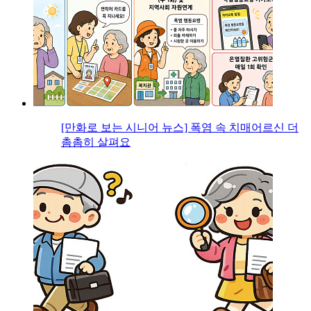
[만화로 보는 시니어 뉴스] 폭염 속 치매어르신 더
촘촘히 살펴요