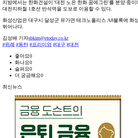
지방에서는 한화건설이 '대전 노은 한화 꿈에그린'를 분양 중이다. 
대전지하철 1호선 반석역을 도보로 이용할 수 있다.
화성산업은 대구시 달성군 유가면 테크노폴리스 A8블록에 화성
뛰어나다.
김성배 기자
sbkim@etoday.co.kr
#위례
#동탄
#프리미엄
#대구
#대전
좋아요
0
화나요
0
슬퍼요
0
더 궁금해요
0
최신뉴스