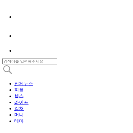
전체뉴스
피플
헬스
라이프
컬처
머니
테마