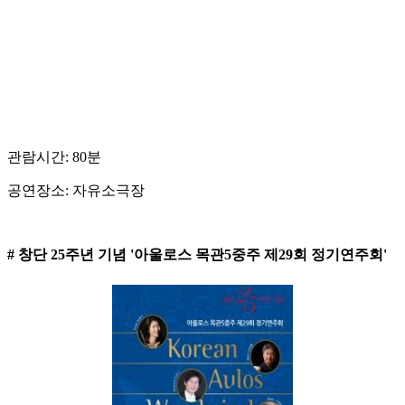
관람시간: 80분
공연장소: 자유소극장
# 창단 25주년 기념 '아울로스 목관5중주 제29회 정기연주회'