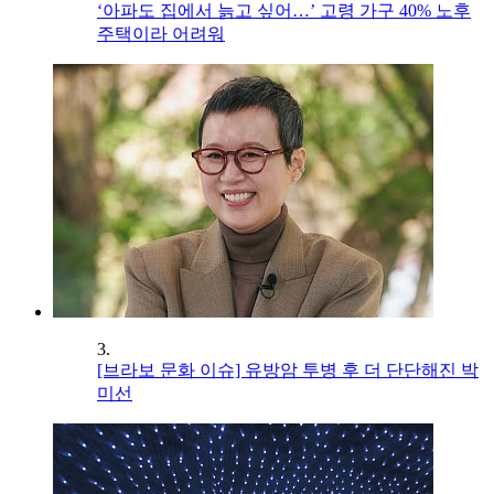
‘아파도 집에서 늙고 싶어…’ 고령 가구 40% 노후
주택이라 어려워
3.
[브라보 문화 이슈] 유방암 투병 후 더 단단해진 박
미선