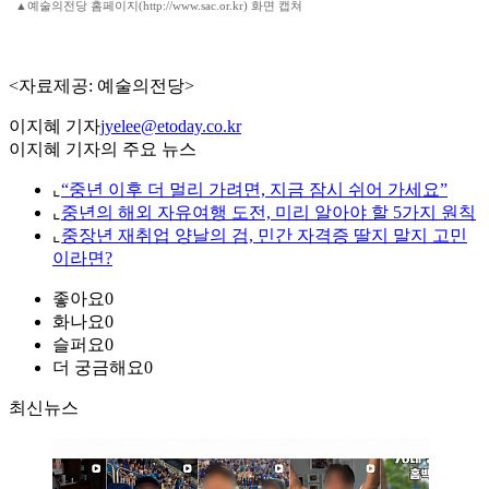
▲예술의전당 홈페이지(http://www.sac.or.kr) 화면 캡쳐
<자료제공: 예술의전당>
이지혜 기자
jyelee@etoday.co.kr
이지혜 기자의 주요 뉴스
⌞
“중년 이후 더 멀리 가려면, 지금 잠시 쉬어 가세요”
⌞
중년의 해외 자유여행 도전, 미리 알아야 할 5가지 원칙
⌞
중장년 재취업 양날의 검, 민간 자격증 딸지 말지 고민
이라면?
좋아요
0
화나요
0
슬퍼요
0
더 궁금해요
0
최신뉴스