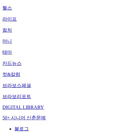
헬스
라이프
컬처
머니
테마
카드뉴스
컷&칼럼
브라보스페셜
브라보리포트
DIGITAL LIBRARY
50+ 시니어 신춘문예
블로그