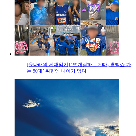
[윤나래의 세대읽기] ‘뜨개질하는 20대, 흠뻑쇼 가
는 50대’ 취향엔 나이가 없다