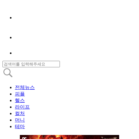
전체뉴스
피플
헬스
라이프
컬처
머니
테마