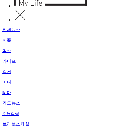
전체뉴스
피플
헬스
라이프
컬처
머니
테마
카드뉴스
컷&칼럼
브라보스페셜