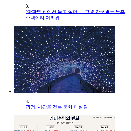
3.
‘아파도 집에서 늙고 싶어…’ 고령 가구 40% 노후
주택이라 어려워
4.
광명, 시간을 걷는 문화 마실길