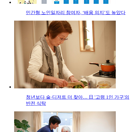
민간형 노인일자리 참여자, ‘배움 의지’도 높았다
청년보다 술·디저트 더 찾아… 日 '고령 1인 가구'의
반전 식탁