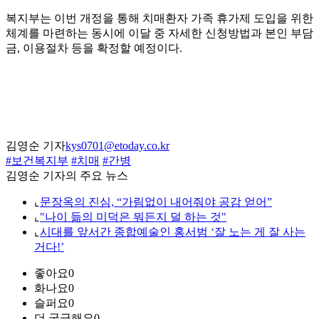
복지부는 이번 개정을 통해 치매환자 가족 휴가제 도입을 위한
체계를 마련하는 동시에 이달 중 자세한 신청방법과 본인 부담
금, 이용절차 등을 확정할 예정이다.
김영순 기자
kys0701@etoday.co.kr
#보건복지부
#치매
#간병
김영순 기자의 주요 뉴스
⌞
문장옥의 진심, “가림없이 내어줘야 공감 얻어”
⌞
"나이 듦의 미덕은 뭐든지 덜 하는 것"
⌞
시대를 앞서간 종합예술인 홍서범 ‘잘 노는 게 잘 사는
거다!’
좋아요
0
화나요
0
슬퍼요
0
더 궁금해요
0