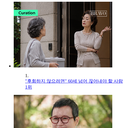
1.
"후회하지 않으려면" 60세 넘어 끊어내야 할 사람
1위