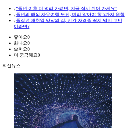
⌞
“중년 이후 더 멀리 가려면, 지금 잠시 쉬어 가세요”
⌞
중년의 해외 자유여행 도전, 미리 알아야 할 5가지 원칙
⌞
중장년 재취업 양날의 검, 민간 자격증 딸지 말지 고민
이라면?
좋아요
0
화나요
0
슬퍼요
0
더 궁금해요
0
최신뉴스