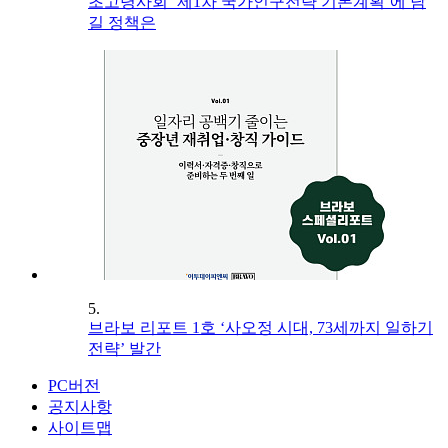
초고령사회 ‘제1차 국가인구전략 기본계획’에 담
길 정책은
5.
브라보 리포트 1호 ‘사오정 시대, 73세까지 일하기
전략’ 발간
PC버전
공지사항
사이트맵