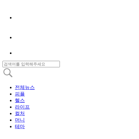
전체뉴스
피플
헬스
라이프
컬처
머니
테마