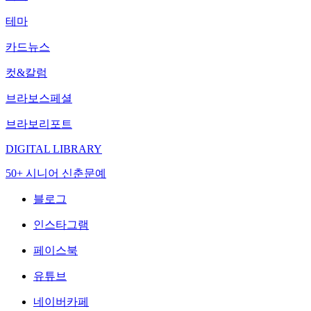
테마
카드뉴스
컷&칼럼
브라보스페셜
브라보리포트
DIGITAL LIBRARY
50+ 시니어 신춘문예
블로그
인스타그램
페이스북
유튜브
네이버카페