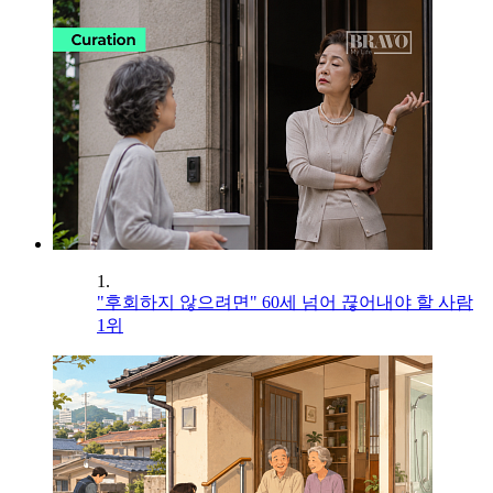
1.
"후회하지 않으려면" 60세 넘어 끊어내야 할 사람
1위