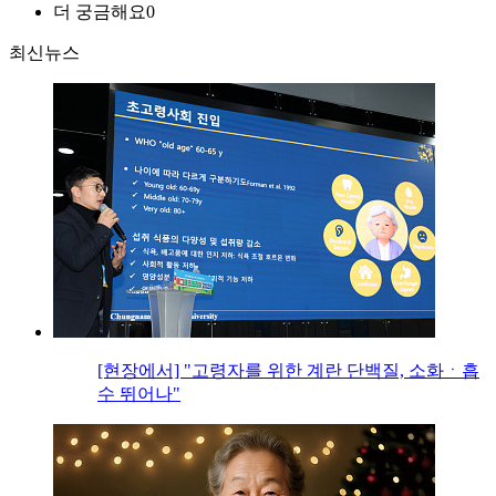
더 궁금해요
0
최신뉴스
[현장에서] "고령자를 위한 계란 단백질, 소화ㆍ흡
수 뛰어나"