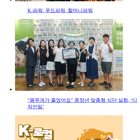
K-파워, 푸드파워, 할머니파워
"몸무게가 줄었어요" 중장년 맞춤형 식단 실험, ‘디
자인밀’