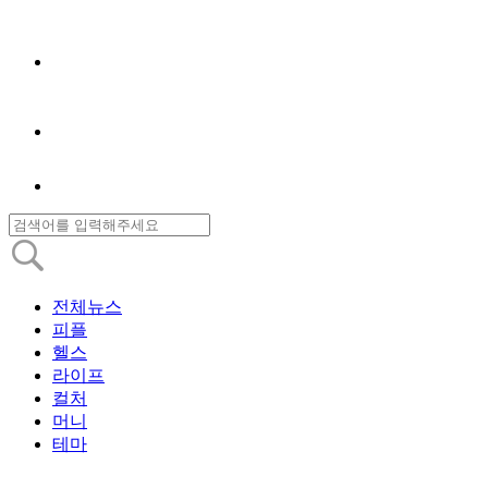
전체뉴스
피플
헬스
라이프
컬처
머니
테마