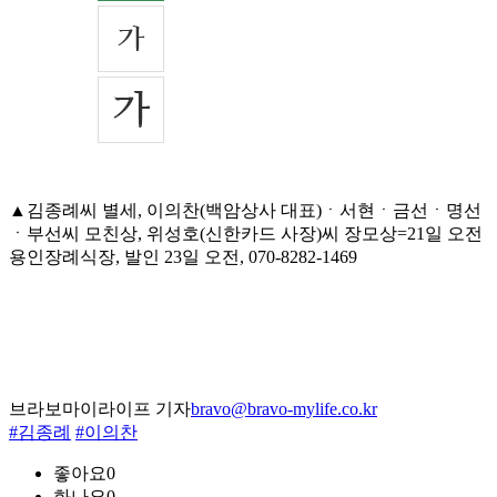
▲김종례씨 별세, 이의찬(백암상사 대표)ㆍ서현ㆍ금선ㆍ명선
ㆍ부선씨 모친상, 위성호(신한카드 사장)씨 장모상=21일 오전
용인장례식장, 발인 23일 오전, 070-8282-1469
브라보마이라이프 기자
bravo@bravo-mylife.co.kr
#김종례
#이의찬
좋아요
0
화나요
0