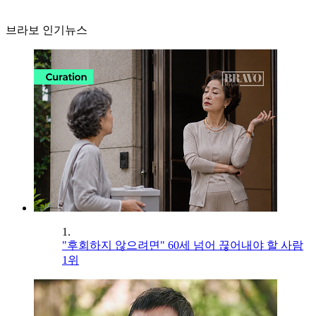
브라보 인기뉴스
1.
"후회하지 않으려면" 60세 넘어 끊어내야 할 사람
1위