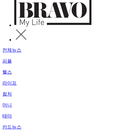
전체뉴스
피플
헬스
라이프
컬처
머니
테마
카드뉴스