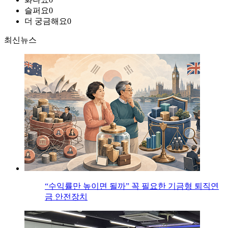
슬퍼요
0
더 궁금해요
0
최신뉴스
“수익률만 높이면 될까” 꼭 필요한 기금형 퇴직연
금 안전장치