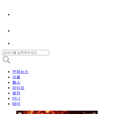
전체뉴스
피플
헬스
라이프
컬처
머니
테마