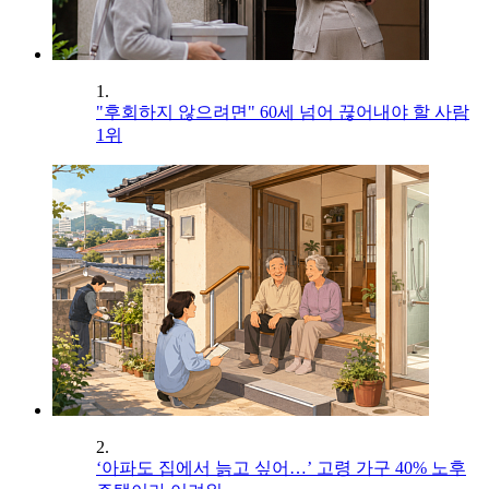
1.
"후회하지 않으려면" 60세 넘어 끊어내야 할 사람
1위
2.
‘아파도 집에서 늙고 싶어…’ 고령 가구 40% 노후