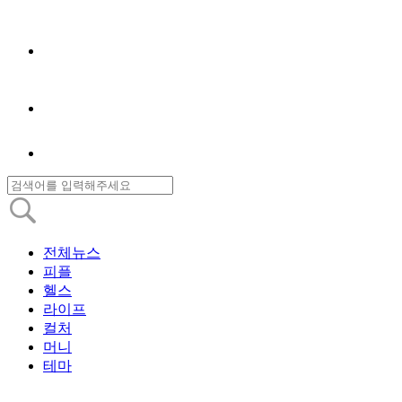
전체뉴스
피플
헬스
라이프
컬처
머니
테마