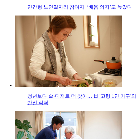
민간형 노인일자리 참여자, ‘배움 의지’도 높았다
청년보다 술·디저트 더 찾아… 日 '고령 1인 가구'의
반전 식탁