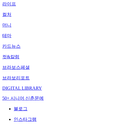
라이프
컬처
머니
테마
카드뉴스
컷&칼럼
브라보스페셜
브라보리포트
DIGITAL LIBRARY
50+ 시니어 신춘문예
블로그
인스타그램