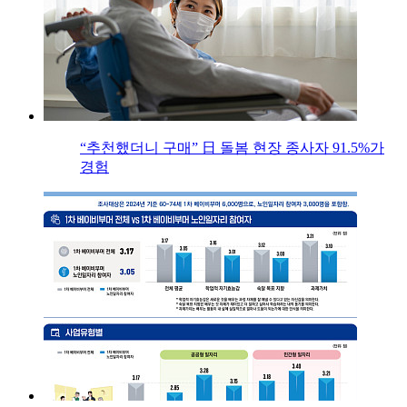
“추천했더니 구매” 日 돌봄 현장 종사자 91.5%가
경험