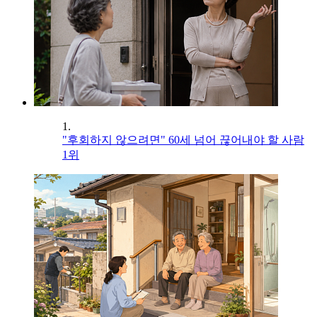
1.
"후회하지 않으려면" 60세 넘어 끊어내야 할 사람
1위