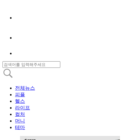
전체뉴스
피플
헬스
라이프
컬처
머니
테마