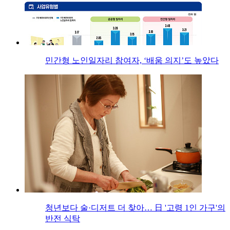
민간형 노인일자리 참여자, ‘배움 의지’도 높았다
청년보다 술·디저트 더 찾아… 日 '고령 1인 가구'의
반전 식탁