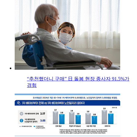
“추천했더니 구매” 日 돌봄 현장 종사자 91.5%가
경험