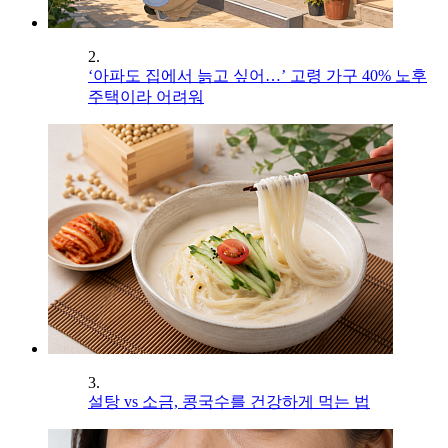
2.
‘아파도 집에서 늙고 싶어…’ 고령 가구 40% 노후
주택이라 어려워
3.
설탕 vs 소금, 콩국수를 건강하게 먹는 법