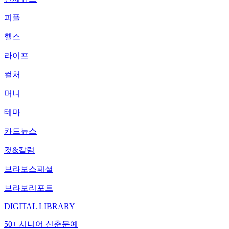
피플
헬스
라이프
컬처
머니
테마
카드뉴스
컷&칼럼
브라보스페셜
브라보리포트
DIGITAL LIBRARY
50+ 시니어 신춘문예