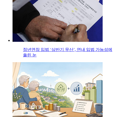
정년연장 입법 ‘상반기 무산’, 연내 입법 가능성에
쏠린 눈