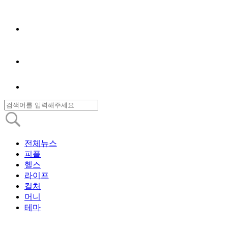
전체뉴스
피플
헬스
라이프
컬처
머니
테마