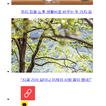
우리 집을 노후 생활비로 바꾸는 두 가지 길
“시골 가서 살더니 이제야 사람 꼴이 됐네!”