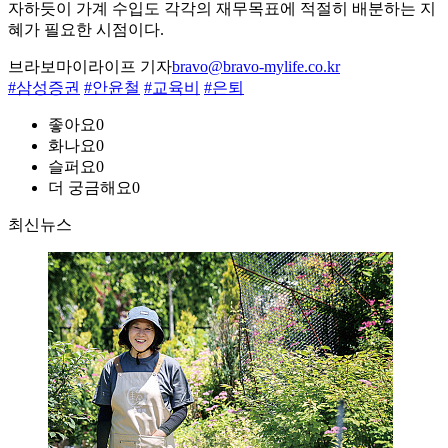
자하듯이 가계 수입도 각각의 재무목표에 적절히 배분하는 지
혜가 필요한 시점이다.
브라보마이라이프 기자
bravo@bravo-mylife.co.kr
#삼성증권
#안윤철
#교육비
#은퇴
좋아요
0
화나요
0
슬퍼요
0
더 궁금해요
0
최신뉴스