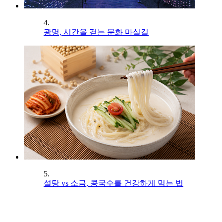
4.
광명, 시간을 걷는 문화 마실길
5.
설탕 vs 소금, 콩국수를 건강하게 먹는 법