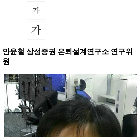
안윤철 삼성증권 은퇴설계연구소 연구위
원