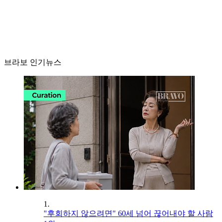
브라보 인기뉴스
1.
"후회하지 않으려면" 60세 넘어 끊어내야 할 사람