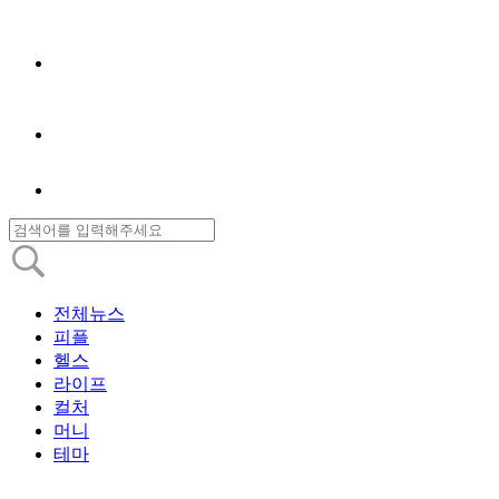
전체뉴스
피플
헬스
라이프
컬처
머니
테마