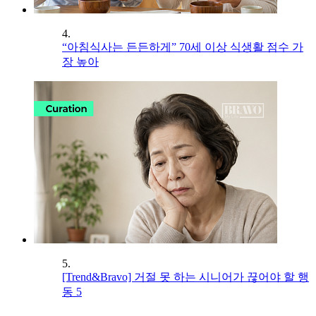
4.
“아침식사는 든든하게” 70세 이상 식생활 점수 가
장 높아
5.
[Trend&Bravo] 거절 못 하는 시니어가 끊어야 할 행
동 5