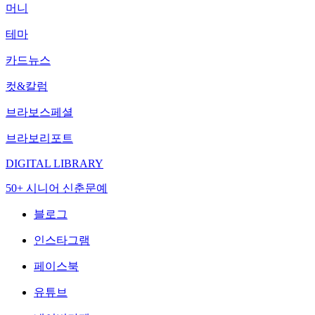
머니
테마
카드뉴스
컷&칼럼
브라보스페셜
브라보리포트
DIGITAL LIBRARY
50+ 시니어 신춘문예
블로그
인스타그램
페이스북
유튜브