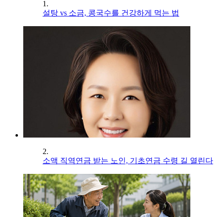
1.
설탕 vs 소금, 콩국수를 건강하게 먹는 법
2.
소액 직역연금 받는 노인, 기초연금 수령 길 열린다