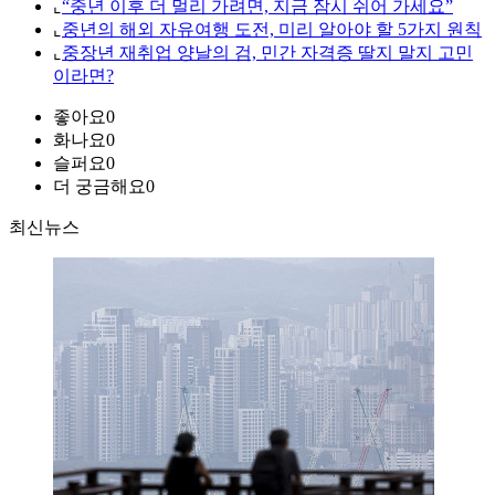
⌞
“중년 이후 더 멀리 가려면, 지금 잠시 쉬어 가세요”
⌞
중년의 해외 자유여행 도전, 미리 알아야 할 5가지 원칙
⌞
중장년 재취업 양날의 검, 민간 자격증 딸지 말지 고민
이라면?
좋아요
0
화나요
0
슬퍼요
0
더 궁금해요
0
최신뉴스