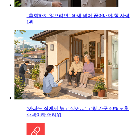
"후회하지 않으려면" 60세 넘어 끊어내야 할 사람
1위
‘아파도 집에서 늙고 싶어…’ 고령 가구 40% 노후
주택이라 어려워