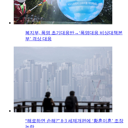
복지부, 폭염 초기대응반→‘폭염대응 비상대책본
부’ 격상 대응
“해로하면 손해?” 8·3 세제개편에 ‘황혼이혼’ 조장
논란