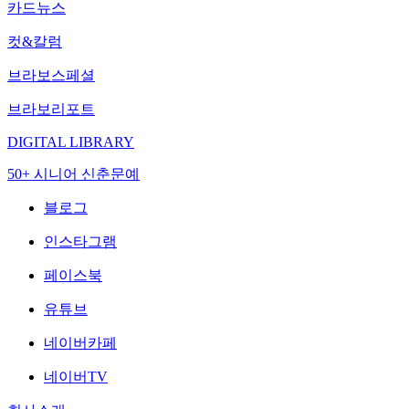
카드뉴스
컷&칼럼
브라보스페셜
브라보리포트
DIGITAL LIBRARY
50+ 시니어 신춘문예
블로그
인스타그램
페이스북
유튜브
네이버카페
네이버TV