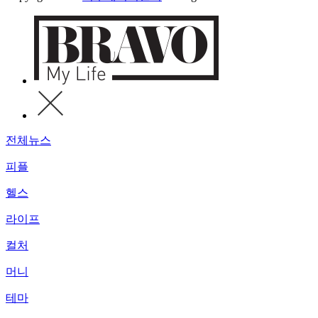
전체뉴스
피플
헬스
라이프
컬처
머니
테마