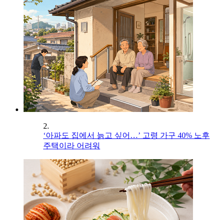
2.
‘아파도 집에서 늙고 싶어…’ 고령 가구 40% 노후
주택이라 어려워