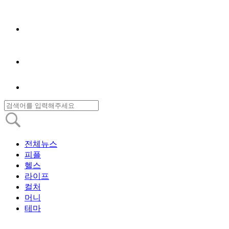
전체뉴스
피플
헬스
라이프
컬처
머니
테마