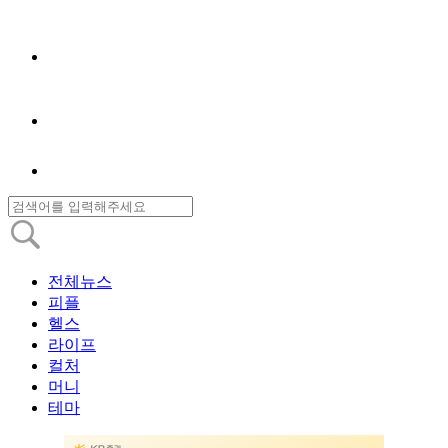
전체뉴스
피플
헬스
라이프
컬처
머니
테마