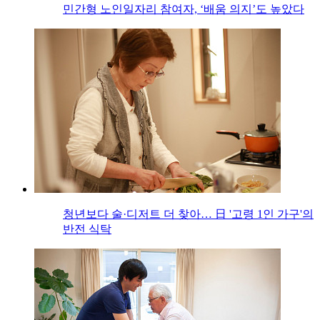
민간형 노인일자리 참여자, ‘배움 의지’도 높았다
청년보다 술·디저트 더 찾아… 日 '고령 1인 가구'의
반전 식탁