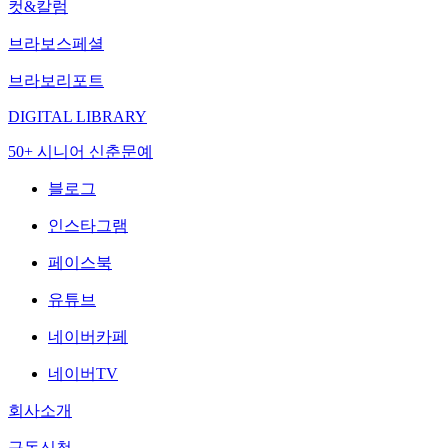
컷&칼럼
브라보스페셜
브라보리포트
DIGITAL LIBRARY
50+ 시니어 신춘문예
블로그
인스타그램
페이스북
유튜브
네이버카페
네이버TV
회사소개
구독신청