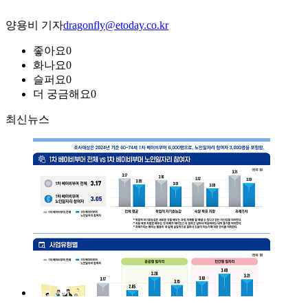
양용비 기자
dragonfly@etoday.co.kr
좋아요
0
화나요
0
슬퍼요
0
더 궁금해요
0
최신뉴스