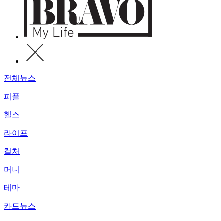
전체뉴스
피플
헬스
라이프
컬처
머니
테마
카드뉴스