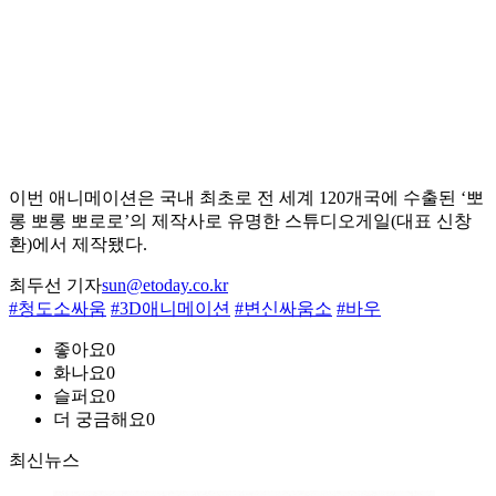
이번 애니메이션은 국내 최초로 전 세계 120개국에 수출된 ‘뽀
롱 뽀롱 뽀로로’의 제작사로 유명한 스튜디오게일(대표 신창
환)에서 제작됐다.
최두선 기자
sun@etoday.co.kr
#청도소싸움
#3D애니메이션
#변신싸움소
#바우
좋아요
0
화나요
0
슬퍼요
0
더 궁금해요
0
최신뉴스