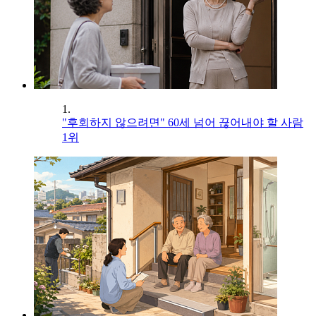
1.
"후회하지 않으려면" 60세 넘어 끊어내야 할 사람
1위