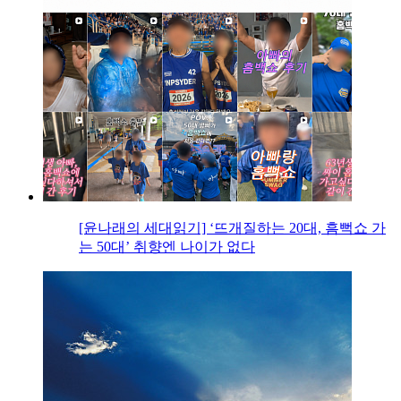
[윤나래의 세대읽기] ‘뜨개질하는 20대, 흠뻑쇼 가
는 50대’ 취향엔 나이가 없다