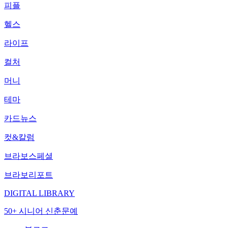
피플
헬스
라이프
컬처
머니
테마
카드뉴스
컷&칼럼
브라보스페셜
브라보리포트
DIGITAL LIBRARY
50+ 시니어 신춘문예