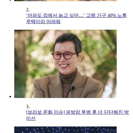
2.
‘아파도 집에서 늙고 싶어…’ 고령 가구 40% 노후
주택이라 어려워
3.
[브라보 문화 이슈] 유방암 투병 후 더 단단해진 박
미선