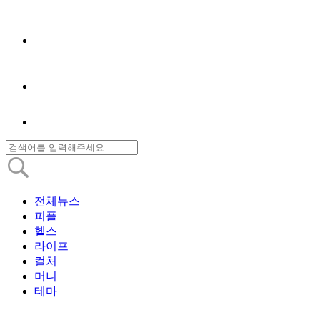
전체뉴스
피플
헬스
라이프
컬처
머니
테마