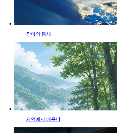
장마의 틈새
자연에서 배운다