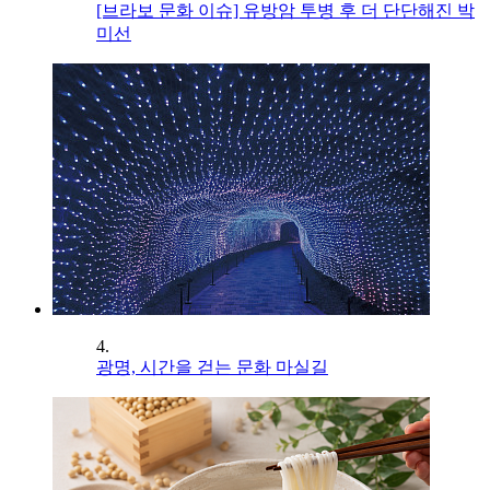
[브라보 문화 이슈] 유방암 투병 후 더 단단해진 박
미선
4.
광명, 시간을 걷는 문화 마실길