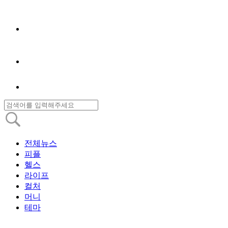
전체뉴스
피플
헬스
라이프
컬처
머니
테마