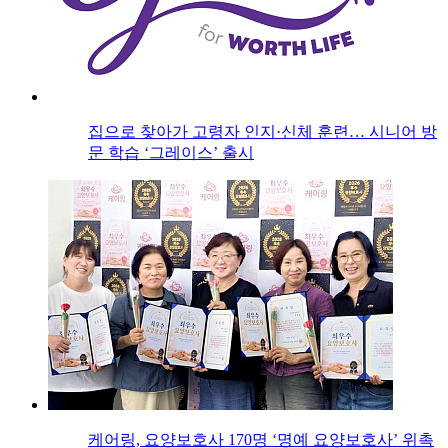
집으로 찾아가 고령자 인지·신체 훈련… 시니어 방
문 학습 ‘그레이스’ 출시
케어링, 요양보호사 170명 ‘명예 요양보호사’ 위촉