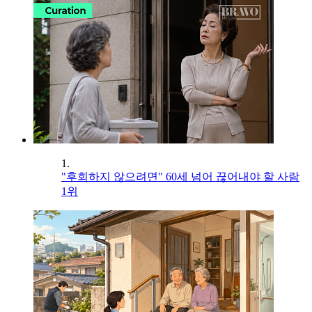
1.
"후회하지 않으려면" 60세 넘어 끊어내야 할 사람
1위