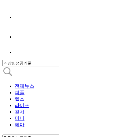
전체뉴스
피플
헬스
라이프
컬처
머니
테마