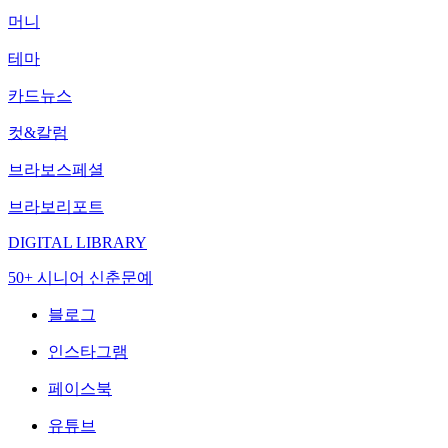
머니
테마
카드뉴스
컷&칼럼
브라보스페셜
브라보리포트
DIGITAL LIBRARY
50+ 시니어 신춘문예
블로그
인스타그램
페이스북
유튜브