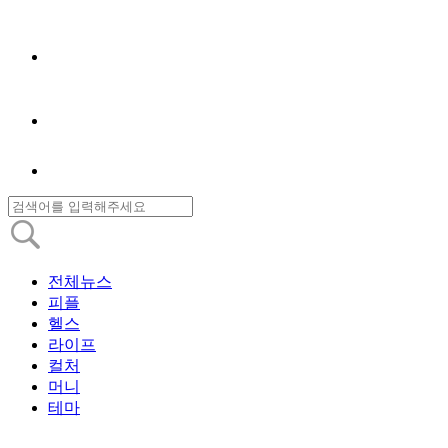
전체뉴스
피플
헬스
라이프
컬처
머니
테마