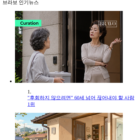
브라보 인기뉴스
1.
"후회하지 않으려면" 60세 넘어 끊어내야 할 사람
1위