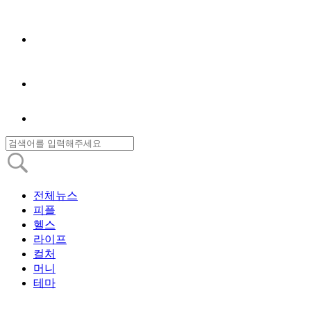
전체뉴스
피플
헬스
라이프
컬처
머니
테마