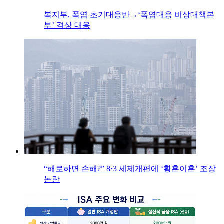
복지부, 폭염 초기대응반→‘폭염대응 비상대책본
부’ 격상 대응
“해로하면 손해?” 8·3 세제개편에 ‘황혼이혼’ 조장
논란