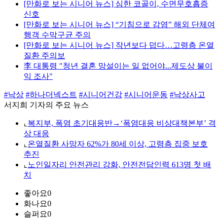
[만화로 보는 시니어 뉴스] 심한 코골이, 수면무호흡증
신호
[만화로 보는 시니어 뉴스] “기침으로 감염” 해외 단체여
행객 수막구균 주의
[만화로 보는 시니어 뉴스] 작년보다 덥다…고령층 온열
질환 주의보
李 대통령 "청년 결혼 망설이는 일 없어야...제도상 불이
익 조사"
#낙상
#하나더넥스트
#시니어건강
#시니어운동
#낙상사고
서지희 기자의 주요 뉴스
⌞
복지부, 폭염 초기대응반→‘폭염대응 비상대책본부’ 격
상 대응
⌞
온열질환 사망자 62%가 80세 이상, 고령층 집중 보호
추진
⌞
노인일자리 안전관리 강화, 안전전담인력 613명 첫 배
치
좋아요
0
화나요
0
슬퍼요
0