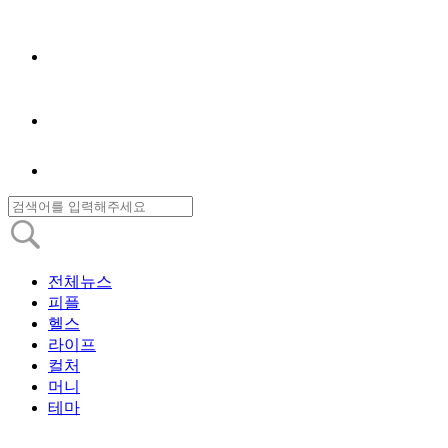
전체뉴스
피플
헬스
라이프
컬처
머니
테마