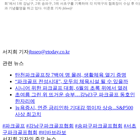
회’에서 1위 강남구, 2위 송파구, 3위 서초구를 기록하며 각 지역구의 협회장이 수상 후 
과 기념촬영을 하고 있다. 이준호 기자 jhlee@
서지희 기자
jhsseo@etoday.co.kr
관련 뉴스
탄천파크골프장 7백여 명 몰려, 생활체육 열기 증명
“파크골프 전성시대”, 모두의 체육시설 될 수 있을까
시니어 위한 파크골프 대회, 6월의 초록 위에서 열려
초여름 그린 위 뜨거운 승부…강남3구 파크골프 동호인
한자리에
뉴욕증시, 연준 금리인하 기대감 꺾이자 상승...S&P500
사상 최고치
#파크골프
#강남구파크골프협회
#송파구파크골프협회
#서초
구파크골프협회
#비바브라보
서지희 기자의 주요 뉴스