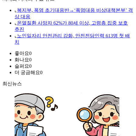
⌞
복지부, 폭염 초기대응반→‘폭염대응 비상대책본부’ 격
상 대응
⌞
온열질환 사망자 62%가 80세 이상, 고령층 집중 보호
추진
⌞
노인일자리 안전관리 강화, 안전전담인력 613명 첫 배
치
좋아요
0
화나요
0
슬퍼요
0
더 궁금해요
0
최신뉴스