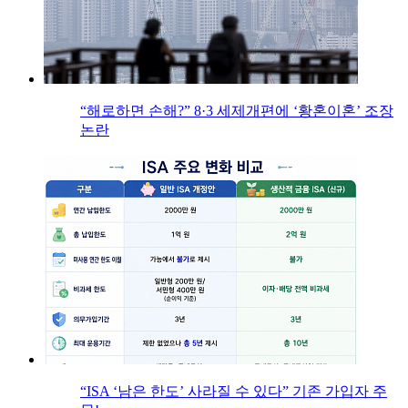
“해로하면 손해?” 8·3 세제개편에 ‘황혼이혼’ 조장
논란
“ISA ‘남은 한도’ 사라질 수 있다” 기존 가입자 주