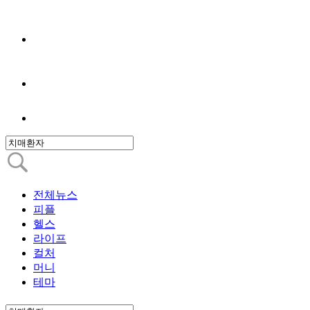
전체뉴스
피플
헬스
라이프
컬처
머니
테마