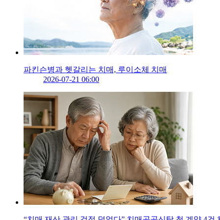
파킨슨병과 헷갈리는 치매, 루이소체 치매
2026-07-21 06:00
“치매 재산 관리 걱정 덜었다” 치매공공신탁 첫 계약 4건