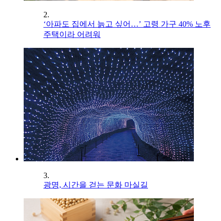
2.
‘아파도 집에서 늙고 싶어…’ 고령 가구 40% 노후
주택이라 어려워
3.
광명, 시간을 걷는 문화 마실길