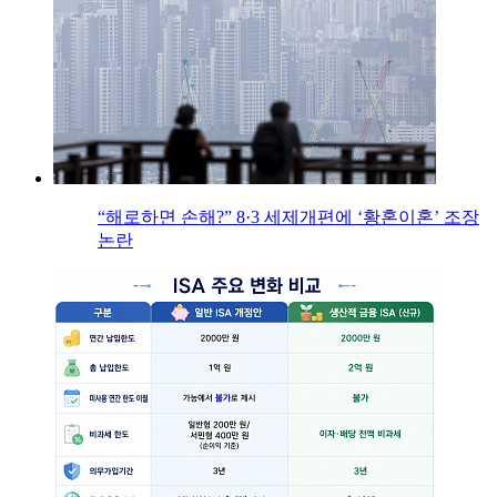
“해로하면 손해?” 8·3 세제개편에 ‘황혼이혼’ 조장
논란