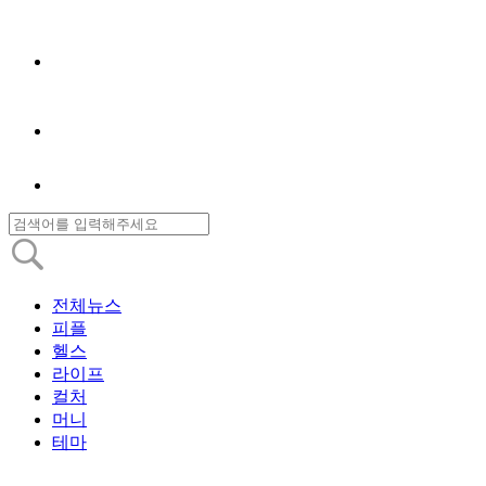
전체뉴스
피플
헬스
라이프
컬처
머니
테마