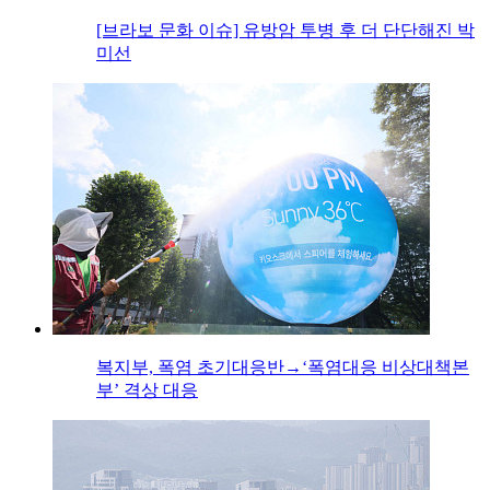
[브라보 문화 이슈] 유방암 투병 후 더 단단해진 박
미선
복지부, 폭염 초기대응반→‘폭염대응 비상대책본
부’ 격상 대응