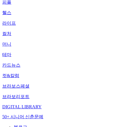
피플
헬스
라이프
컬처
머니
테마
카드뉴스
컷&칼럼
브라보스페셜
브라보리포트
DIGITAL LIBRARY
50+ 시니어 신춘문예