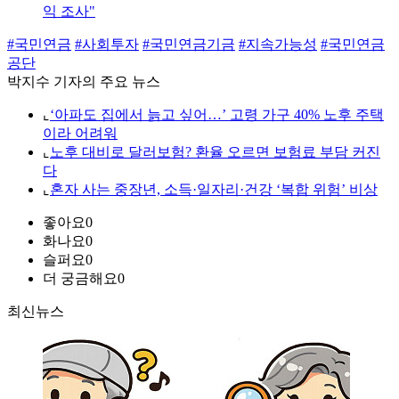
익 조사"
#국민연금
#사회투자
#국민연금기금
#지속가능성
#국민연금
공단
박지수 기자의 주요 뉴스
⌞
‘아파도 집에서 늙고 싶어…’ 고령 가구 40% 노후 주택
이라 어려워
⌞
노후 대비로 달러보험? 환율 오르면 보험료 부담 커진
다
⌞
혼자 사는 중장년, 소득·일자리·건강 ‘복합 위험’ 비상
좋아요
0
화나요
0
슬퍼요
0
더 궁금해요
0
최신뉴스