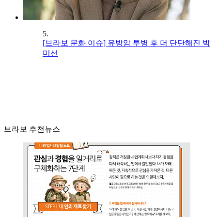
5.
[브라보 문화 이슈] 유방암 투병 후 더 단단해진 박
미선
브라보 추천뉴스