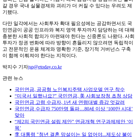
갈 경우 국내 실물경제와 괴리가 더 커질 수 있다는 우려도 제
기됐다.
다만 일각에서는 사회투자 확대 필요성에는 공감하면서도 국
민연금이 공공 인프라와 복지 영역 투자까지 담당하는 데 대해
충분한 사회적 합의가 마련돼야 한다는 신중론도 나왔다. 사회
투자가 정권 변화에 따라 방향이 흔들리지 않으려면 독립적이
고 전문적인 운용 체계와 명확한 기준, 장기적 거버넌스 구축
이 함께 이뤄져야 한다는 지적이다.
박지수 기자
jsp@etoday.co.kr
관련 뉴스
국민연금, 공공형 노인복지주택 사업모델 연구 착수
“미국서 일했나요?” 국민연금, 美 사회보장청 초청 상담
국민연금 고령 수급자, 1년 새 연령대별 증감 엇갈려
국민연금 수급자 750만명 돌파…80세 이상 ‘100만 시대’
맞아
“제2의 국민연금 설립 제안” 연금개혁 연구과제제안 ‘이
목’
李 대통령 "청년 결혼 망설이는 일 없어야...제도상 불이