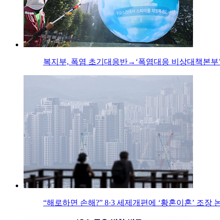
복지부, 폭염 초기대응반→‘폭염대응 비상대책본부’
“해로하면 손해?” 8·3 세제개편에 ‘황혼이혼’ 조장 