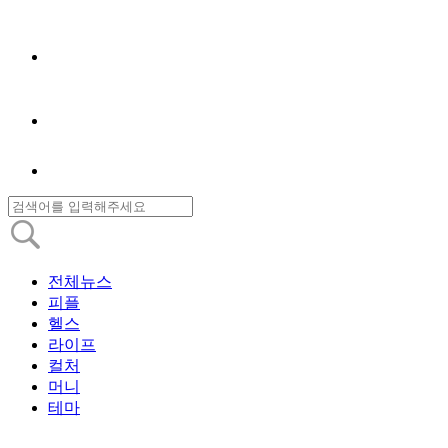
전체뉴스
피플
헬스
라이프
컬처
머니
테마