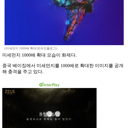
(미세먼지 1000배 확대/온라인블로그)
미세먼지 1000배 확대 모습이 화제다.
중국 베이징에서 미세먼지를 1000배로 확대한 이미지를 공개
해 충격을 주고 있다.