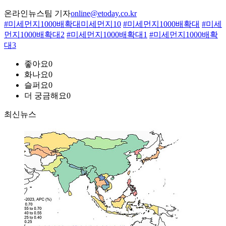
온라인뉴스팀 기자
online@etoday.co.kr
#미세먼지1000배확대미세먼지10
#미세먼지1000배확대
#미세
먼지1000배확대2
#미세먼지1000배확대1
#미세먼지1000배확
대3
좋아요
0
화나요
0
슬퍼요
0
더 궁금해요
0
최신뉴스