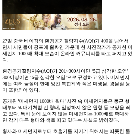
27일 중국 베이징의 환경공기질량지수(AQI)가 400을 넘어서
면서 시민들이 공포에 휩싸인 가운데 한 사진작가가 공개한 미
세먼지 1000배 확대 모습이 온라인 커뮤니티를 타고 퍼지고 있
다.
환경공기질량지수(AQI)가 201~300사이면 ‘5급 심각한 오염’,
300이상이면 ‘6급 심각한 오염’으로 규정하고 있다. 미세먼지
에는 여러 물질이 한데 엉킨 복합체와 작은 미생물, 광물질 등
이 포함되어 있다.
공개된 '미세먼지 1000배 확대' 사진 속 미세먼지들은 둥근 형
태부터 막대기처럼 긴 형태, 일정하지 않은 원형 등 모양을 띄
고 있다. 특히 눈에 보이지 않는 미세먼지는 1000배로 확대하
면 각기 다른 형태와 색을 띠고 있다는 사실도 밝혀졌다.
황사와 미세먼지로부터 호흡기를 지키기 위해서는 따뜻한 물