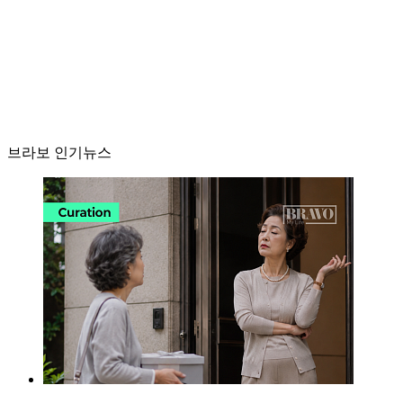
브라보 인기뉴스