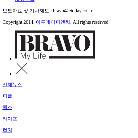
보도자료 및 기사제보 : bravo@etoday.co.kr
Copyright 2014.
이투데이피엔씨
. All rights reserved
전체뉴스
피플
헬스
라이프
컬처