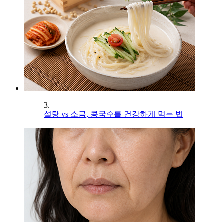
3.
설탕 vs 소금, 콩국수를 건강하게 먹는 법