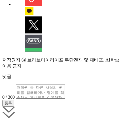
저작권자 ⓒ 브라보마이라이프 무단전재 및 재배포, AI학습
이용 금지
댓글
0 / 300