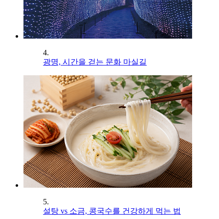
4.
광명, 시간을 걷는 문화 마실길
5.
설탕 vs 소금, 콩국수를 건강하게 먹는 법