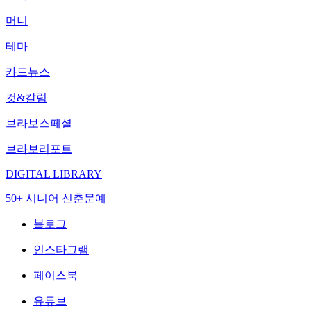
머니
테마
카드뉴스
컷&칼럼
브라보스페셜
브라보리포트
DIGITAL LIBRARY
50+ 시니어 신춘문예
블로그
인스타그램
페이스북
유튜브