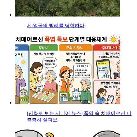
세 얼굴의 발리를 탐험하다
[만화로 보는 시니어 뉴스] 폭염 속 치매어르신 더
촘촘히 살펴요