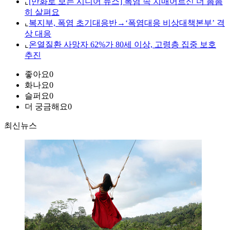
⌞
[만화로 보는 시니어 뉴스] 폭염 속 치매어르신 더 촘촘
히 살펴요
⌞
복지부, 폭염 초기대응반→‘폭염대응 비상대책본부’ 격
상 대응
⌞
온열질환 사망자 62%가 80세 이상, 고령층 집중 보호
추진
좋아요
0
화나요
0
슬퍼요
0
더 궁금해요
0
최신뉴스