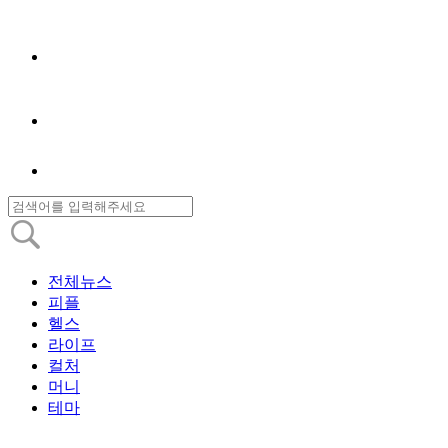
전체뉴스
피플
헬스
라이프
컬처
머니
테마