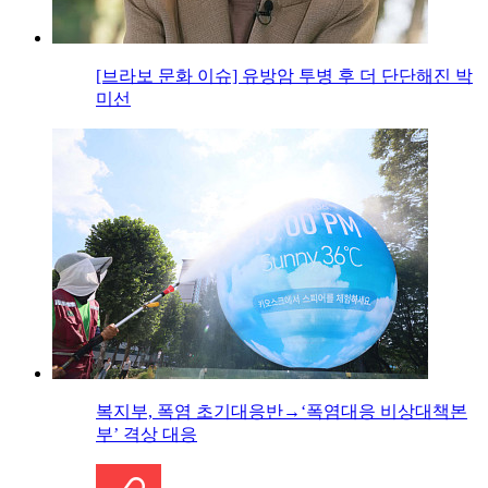
[브라보 문화 이슈] 유방암 투병 후 더 단단해진 박
미선
복지부, 폭염 초기대응반→‘폭염대응 비상대책본
부’ 격상 대응