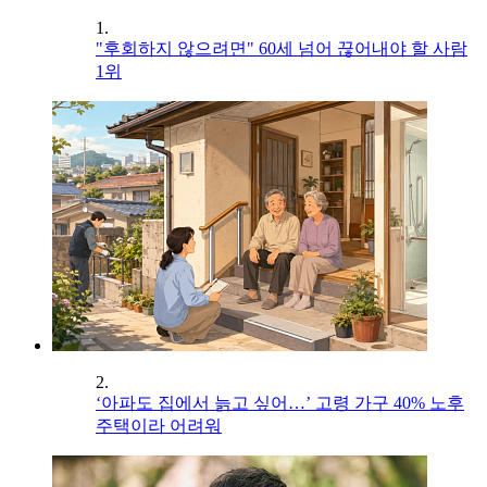
1.
"후회하지 않으려면" 60세 넘어 끊어내야 할 사람
1위
2.
‘아파도 집에서 늙고 싶어…’ 고령 가구 40% 노후
주택이라 어려워