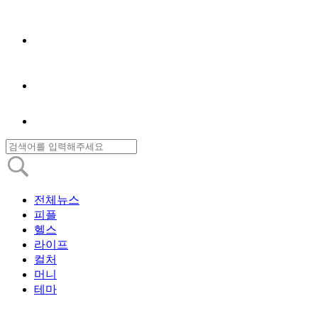
전체뉴스
피플
헬스
라이프
컬처
머니
테마