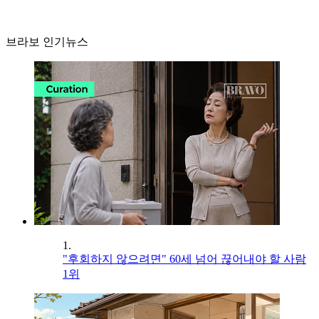
브라보 인기뉴스
1.
"후회하지 않으려면" 60세 넘어 끊어내야 할 사람
1위