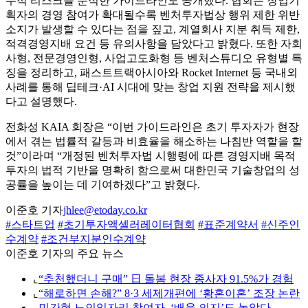
무적 리스크를 분석한 가이드라인도 공개했다. 협회는 창업기
획자의 경영 참여가 확대될수록 벤처투자법상 행위 제한 위반
소지가 발생할 수 있다는 점을 짚고, 계열회사 지분 취득 제한,
적격경영지배 요건 등 유의사항을 담았다고 밝혔다. 또한 자회
사형, 전문경영인형, 사업고도화형 등 벤처스튜디오 유형별 특
징을 정리하고, 패스트트랙아시아와 Rocket Internet 등 국내외
사례를 통해 딥테크·AI 시대에 맞는 창업 지원 전략을 제시했
다고 설명했다.
전화성 KAIA 회장은 “이번 가이드라인은 초기 투자자가 현장
에서 겪는 법률적 갈등과 비효율을 해소하는 나침반 역할을 할
것”이라며 “개정된 벤처투자법 시행령에 따른 경영지배 목적
투자의 법적 기반을 명확히 함으로써 대한민국 기술창업의 성
공률을 높이는 데 기여하겠다”고 밝혔다.
이준호 기자
jhlee@etoday.co.kr
#스타트업
#초기투자액셀러레이터협회
#표준계약서
#신주인
수계약
#조건부지분인수계약
이준호 기자의 주요 뉴스
⌞
“추천했더니 구매” 日 돌봄 현장 종사자 91.5%가 경험
⌞
“해로하면 손해?” 8·3 세제개편에 ‘황혼이혼’ 조장 논란
⌞
민간형 노인일자리 참여자, ‘배움 의지’도 높았다