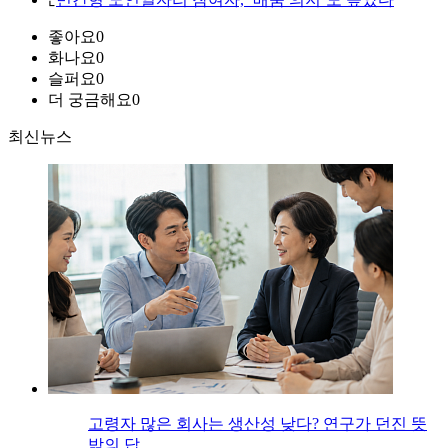
좋아요
0
화나요
0
슬퍼요
0
더 궁금해요
0
최신뉴스
고령자 많은 회사는 생산성 낮다? 연구가 던진 뜻
밖의 답