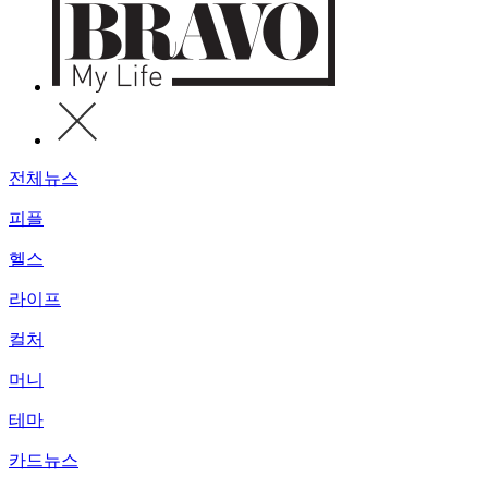
전체뉴스
피플
헬스
라이프
컬처
머니
테마
카드뉴스