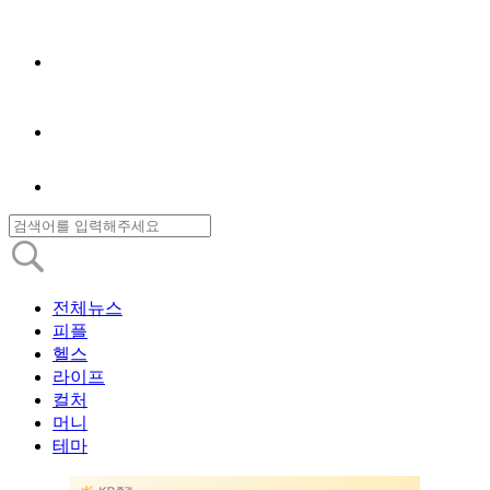
전체뉴스
피플
헬스
라이프
컬처
머니
테마