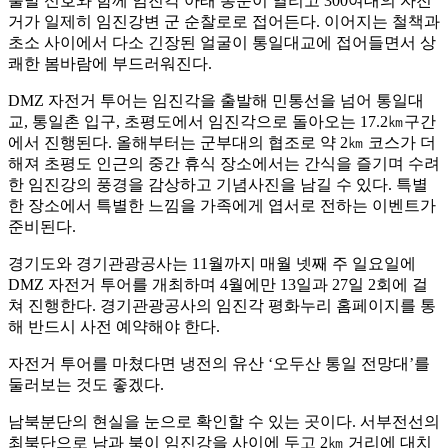
출발 신호와 함께 임진각 아래 통문이 열리고 300여대의 자전
거가 일제히 임진강변 군 순찰로로 접어든다. 이어지는 철책과
초소 사이에서 다소 긴장된 얼굴이 통일대교에 접어들면서 상
쾌한 봄바람에 부드러워진다.
DMZ 자전거 투어는 임진각을 출발해 민통선을 넘어 통일대
교, 통일촌 입구, 초평도에서 임진각으로 돌아오는 17.2㎞구간
에서 진행된다. 올해부터는 군부대의 협조로 약 2㎞ 코스가 더
해져 초평도 인근의 중간 휴식 장소에서는 간식을 즐기며 수려
한 임진강의 풍경을 감상하고 기념사진을 남길 수 있다. 특별
한 장소에서 특별한 느낌을 가족에게 엽서로 전하는 이벤트가
준비된다.
경기도와 경기관광공사는 11월까지 매월 넷째 주 일요일에
DMZ 자전거 투어를 개최하며 4월에만 13일과 27일 2회에 걸
쳐 진행한다. 경기관광공사의 임진각 평화누리 홈페이지를 통
해 반드시 사전 예약해야 한다.
자전거 투어를 마쳤다면 냉전의 유산 ‘오두산 통일 전망대’를
둘러보는 것도 좋겠다.
남북분단의 현실을 눈으로 확인할 수 있는 곳이다. 서부전선의
최북단으로 남과 북이 임진강을 사이에 두고 2㎞ 거리에 대치