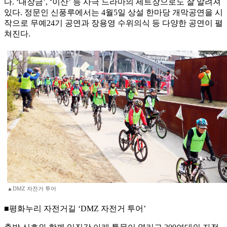
다. ‘대장금’, ‘이산’ 등 사극 드라마의 세트장으로도 잘 알려져
있다. 정문인 신풍루에서는 4월5일 상설 한마당 개막공연을 시
작으로 무예24기 공연과 장용영 수위의식 등 다양한 공연이 펼
쳐진다.
▲DMZ 자전거 투어
■평화누리 자전거길 ‘DMZ 자전거 투어’