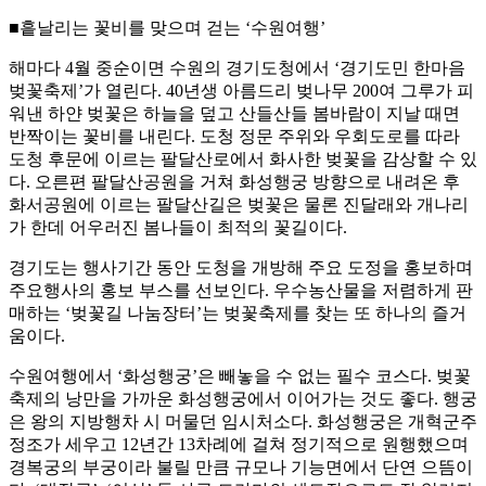
■흩날리는 꽃비를 맞으며 걷는 ‘수원여행’
해마다 4월 중순이면 수원의 경기도청에서 ‘경기도민 한마음
벚꽃축제’가 열린다. 40년생 아름드리 벚나무 200여 그루가 피
워낸 하얀 벚꽃은 하늘을 덮고 산들산들 봄바람이 지날 때면
반짝이는 꽃비를 내린다. 도청 정문 주위와 우회도로를 따라
도청 후문에 이르는 팔달산로에서 화사한 벚꽃을 감상할 수 있
다. 오른편 팔달산공원을 거쳐 화성행궁 방향으로 내려온 후
화서공원에 이르는 팔달산길은 벚꽃은 물론 진달래와 개나리
가 한데 어우러진 봄나들이 최적의 꽃길이다.
경기도는 행사기간 동안 도청을 개방해 주요 도정을 홍보하며
주요행사의 홍보 부스를 선보인다. 우수농산물을 저렴하게 판
매하는 ‘벚꽃길 나눔장터’는 벚꽃축제를 찾는 또 하나의 즐거
움이다.
수원여행에서 ‘화성행궁’은 빼놓을 수 없는 필수 코스다. 벚꽃
축제의 낭만을 가까운 화성행궁에서 이어가는 것도 좋다. 행궁
은 왕의 지방행차 시 머물던 임시처소다. 화성행궁은 개혁군주
정조가 세우고 12년간 13차례에 걸쳐 정기적으로 원행했으며
경복궁의 부궁이라 불릴 만큼 규모나 기능면에서 단연 으뜸이