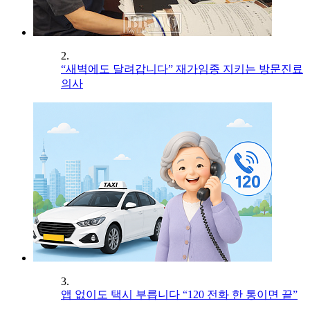
2.
“새벽에도 달려갑니다” 재가임종 지키는 방문진료
의사
3.
앱 없이도 택시 부릅니다 “120 전화 한 통이면 끝”