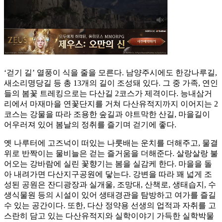
‘걷기 길’ 열풍이 식을 줄을 모른다. 남양주시에도 한강나루길,
새소리명당길 등 총 13개의 길이 조성돼 있다. 그 중 가족, 연인
들의 봄꽃 트레킹으로는 다산길 2코스가 제격이다. 능내삼거
리에서 마재마을 연꽃단지를 거쳐 다산유적지까지 이어지는 2
코스는 강물을 따라 조용한 숲길과 야트막한 산길, 마을길이
어우러져 있어 봄날의 정취를 즐기며 걷기에 좋다.
옛 나루터에 고즈넉이 떠있는 나룻배는 운치를 더해주고, 물결
위로 반짝이는 물비늘은 걷는 즐거움을 더해준다. 살랑살랑 불
어오는 강바람에 실린 꽃향기는 봄을 실감케 한다. 마을을 돌
아 내려가면 다산지구공원에 닿는다. 강변을 따라 꽤 넓게 조
성된 공원은 잔디광장과 실개울, 조망대, 산책로, 생태습지, 수
생식물원 등의 시설이 있어 생태경관을 탐방하고 여가를 즐길
수 있는 공간이다. 또한, 다산 정약용 선생의 업적과 자취를 고
스란히 담고 있는 다산유적지와 실학이야기 가득한 실학박물