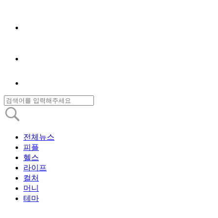
전체뉴스
피플
헬스
라이프
컬처
머니
테마