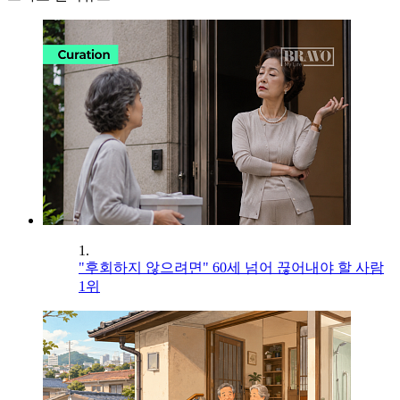
1.
"후회하지 않으려면" 60세 넘어 끊어내야 할 사람
1위