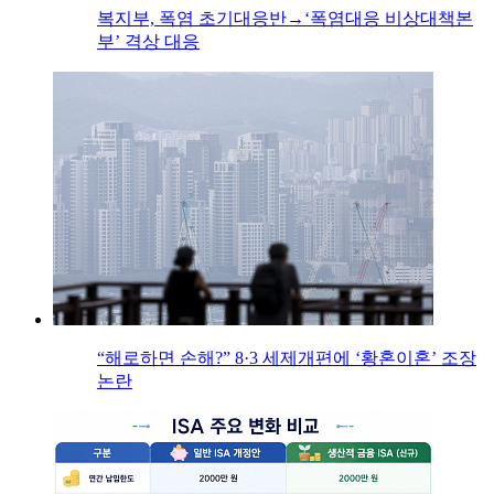
복지부, 폭염 초기대응반→‘폭염대응 비상대책본
부’ 격상 대응
“해로하면 손해?” 8·3 세제개편에 ‘황혼이혼’ 조장
논란