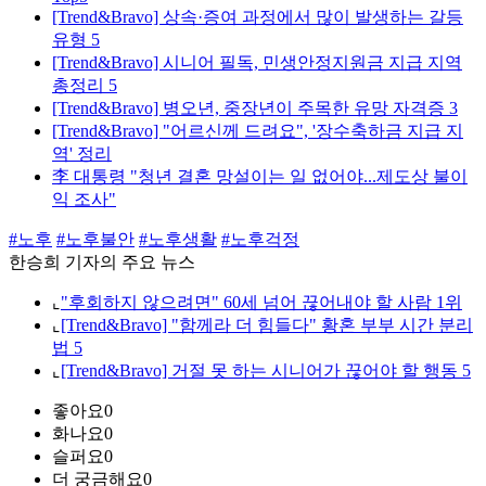
[Trend&Bravo] 상속·증여 과정에서 많이 발생하는 갈등
유형 5
[Trend&Bravo] 시니어 필독, 민생안정지원금 지급 지역
총정리 5
[Trend&Bravo] 병오년, 중장년이 주목한 유망 자격증 3
[Trend&Bravo] "어르신께 드려요", '장수축하금 지급 지
역' 정리
李 대통령 "청년 결혼 망설이는 일 없어야...제도상 불이
익 조사"
#노후
#노후불안
#노후생활
#노후걱정
한승희 기자의 주요 뉴스
⌞
"후회하지 않으려면" 60세 넘어 끊어내야 할 사람 1위
⌞
[Trend&Bravo] "함께라 더 힘들다" 황혼 부부 시간 분리
법 5
⌞
[Trend&Bravo] 거절 못 하는 시니어가 끊어야 할 행동 5
좋아요
0
화나요
0
슬퍼요
0
더 궁금해요
0