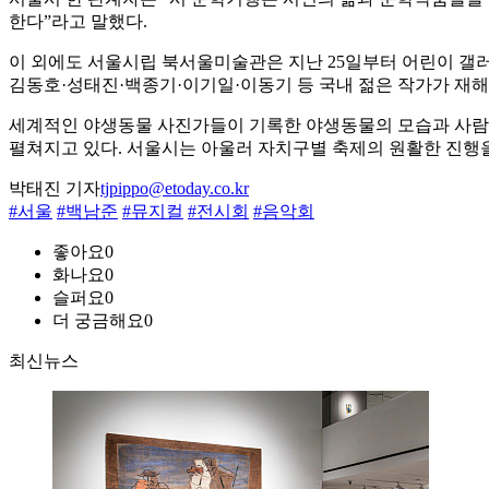
한다”라고 말했다.
이 외에도 서울시립 북서울미술관은 지난 25일부터 어린이 갤러리
김동호·성태진·백종기·이기일·이동기 등 국내 젊은 작가가 재해석
세계적인 야생동물 사진가들이 기록한 야생동물의 모습과 사람
펼쳐지고 있다. 서울시는 아울러 자치구별 축제의 원활한 진행을
박태진 기자
tjpippo@etoday.co.kr
#서울
#백남준
#뮤지컬
#전시회
#음악회
좋아요
0
화나요
0
슬퍼요
0
더 궁금해요
0
최신뉴스