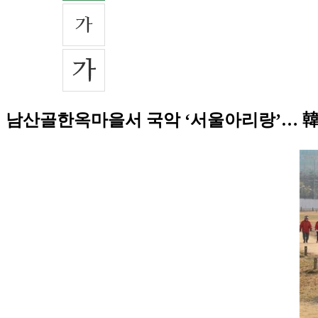
남산골한옥마을서 국악 ‘서울아리랑’… 韓·