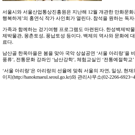
서울시와 서울산업통상진흥원은 지난해 12월 개관한 만화문화공간 
행복하게’의 홍연식 작가 사인회가 열린다. 참석을 원하는 독
가족과 함께하는 걷기여행 프로그램도 마련된다. 한성백제박물관은 
제박물관, 몽촌토성, 풍납토성 등이다. 백제의 역사와 문화에 대
료다.
남산골 한옥마을은 봄을 맞아 국악 상설공연 ‘서울 아리랑’을 비롯
풍류’, 전통문화 강좌인 ‘남산강학’, 체험교실인 ‘전통예절학교’
‘서울 아리랑’은 아리랑의 선율에 맞춰 서울의 자연, 일상, 
이지(http://hanokmaeul.seoul.go.kr)와 관리사무소(02-2266-6