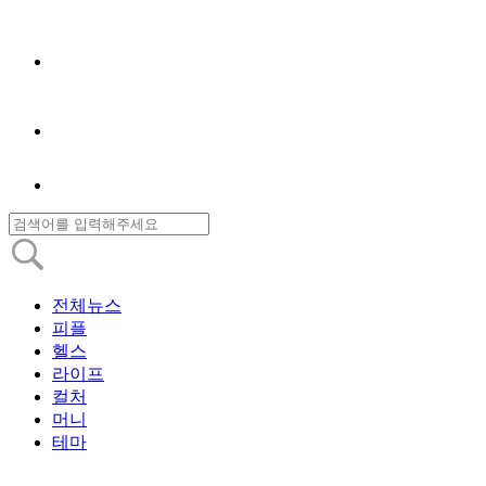
전체뉴스
피플
헬스
라이프
컬처
머니
테마