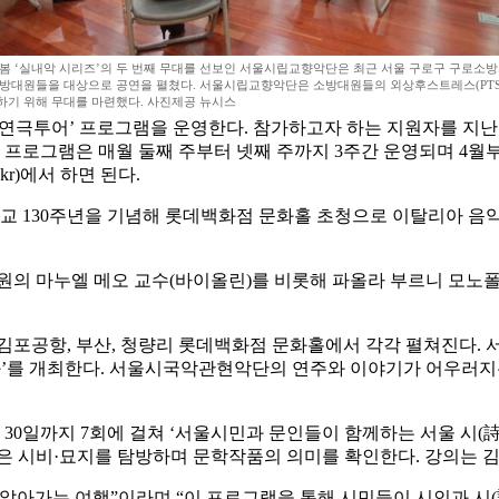
 봄 ‘실내악 시리즈’의 두 번째 무대를 선보인 서울시립교향악단은 최근 서울 구로구 구로소
소방대원들을 대상으로 공연을 펼쳤다. 서울시립교향악단은 소방대원들의 외상후스트레스(PTS
하기 위해 무대를 마련했다. 사진제공 뉴시스
년 연극투어’ 프로그램을 운영한다. 참가하고자 하는 지원자를 지난
 프로그램은 매월 둘째 주부터 넷째 주까지 3주간 운영되며 4월부
kr)에서 하면 된다.
교 130주년을 기념해 롯데백화점 문화홀 초청으로 이탈리아 음악
 마누엘 메오 교수(바이올린)를 비롯해 파올라 부르니 모노폴
동, 김포공항, 부산, 청량리 롯데백화점 문화홀에서 각각 펼쳐진다. 
동화’를 개최한다. 서울시국악관현악단의 연주와 이야기가 어우러지
30일까지 7회에 걸쳐 ‘서울시민과 문인들이 함께하는 서울 시(詩
은 시비·묘지를 탐방하며 문학작품의 의미를 확인한다. 강의는 김
알아가는 여행”이라며 “이 프로그램을 통해 시민들이 시인과 시(詩