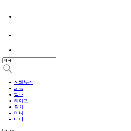
전체뉴스
피플
헬스
라이프
컬처
머니
테마