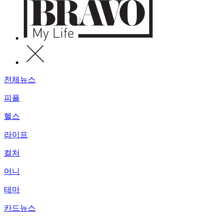
전체뉴스
피플
헬스
라이프
컬처
머니
테마
카드뉴스