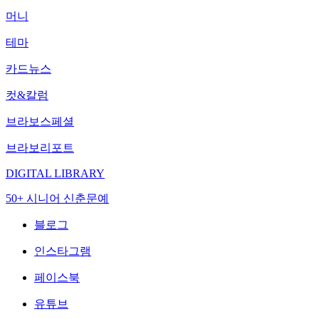
머니
테마
카드뉴스
컷&칼럼
브라보스페셜
브라보리포트
DIGITAL LIBRARY
50+ 시니어 신춘문예
블로그
인스타그램
페이스북
유튜브