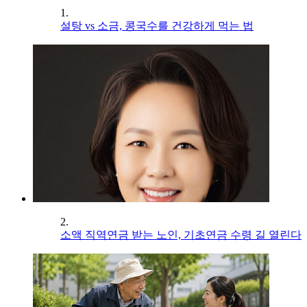
1.
설탕 vs 소금, 콩국수를 건강하게 먹는 법
2.
소액 직역연금 받는 노인, 기초연금 수령 길 열린다