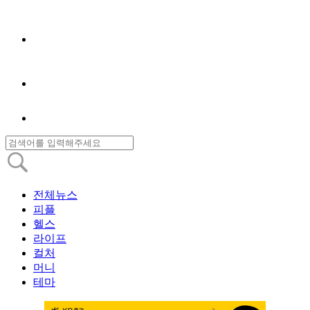
전체뉴스
피플
헬스
라이프
컬처
머니
테마