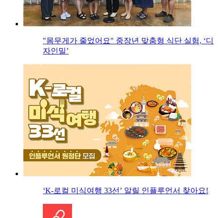
"몸무게가 줄었어요" 중장년 맞춤형 식단 실험, ‘디
자인밀’
‘K-로컬 미식여행 33선’ 알릴 인플루언서 찾아요!